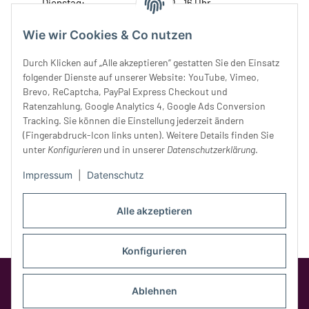
Dienstag:
10 - 16 Uhr
Mittwoch:
10 - 18 Uhr
Donnerstag:
10 - 18 Uhr
Wie wir Cookies & Co nutzen
Freitag:
10 - 18 Uhr
Durch Klicken auf „Alle akzeptieren“ gestatten Sie den Einsatz
Samstag:
10 - 14 Uhr
folgender Dienste auf unserer Website: YouTube, Vimeo,
Unser Service
Brevo, ReCaptcha, PayPal Express Checkout und
Ratenzahlung, Google Analytics 4, Google Ads Conversion
Tracking. Sie können die Einstellung jederzeit ändern
Rechtliches
(Fingerabdruck-Icon links unten). Weitere Details finden Sie
unter
Konfigurieren
und in unserer
Datenschutzerklärung
.
Impressum
|
Datenschutz
Alle akzeptieren
Konfigurieren
Google Analytics deaktivieren
Status:
Opt-Out-Cookie ist nicht gesetzt
Ablehnen
(Tracking aktiv)