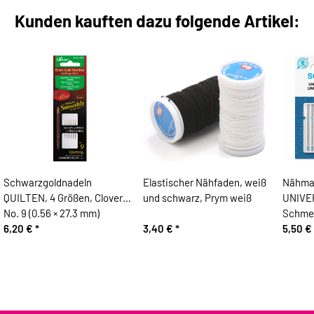
Kunden kauften dazu folgende Artikel:
Schwarzgoldnadeln
Elastischer Nähfaden, weiß
Nähma
QUILTEN, 4 Größen, Clover
und schwarz, Prym weiß
UNIVER
No. 9 (0.56 × 27.3 mm)
Schmet
6,20 €
*
3,40 €
*
5,50 €