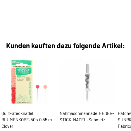
Kunden kauften dazu folgende Artikel:
Quilt-Stecknadel
Nähmaschinennadel FEDER-
Patchw
BLUMENKOPF, 50 x 0,55 mm,
STICK-NADEL, Schmetz
SUNRIS
Clover
Fabric