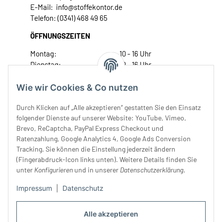
E-Mail: info@stoffekontor.de
Telefon: (0341) 468 49 65
ÖFFNUNGSZEITEN
Montag:
10 - 16 Uhr
Dienstag:
10 - 16 Uhr
Mittwoch:
10 - 18 Uhr
Donnerstag:
10 - 18 Uhr
Wie wir Cookies & Co nutzen
Freitag:
10 - 18 Uhr
Durch Klicken auf „Alle akzeptieren“ gestatten Sie den Einsatz
Samstag:
10 - 14 Uhr
folgender Dienste auf unserer Website: YouTube, Vimeo,
Unser Service
Brevo, ReCaptcha, PayPal Express Checkout und
Ratenzahlung, Google Analytics 4, Google Ads Conversion
Tracking. Sie können die Einstellung jederzeit ändern
Rechtliches
(Fingerabdruck-Icon links unten). Weitere Details finden Sie
unter
Konfigurieren
und in unserer
Datenschutzerklärung
.
Impressum
|
Datenschutz
Alle akzeptieren