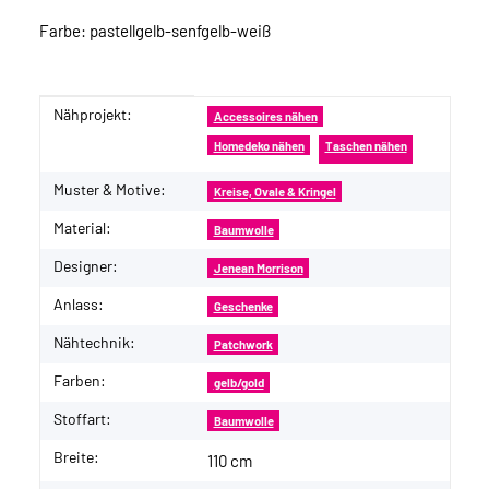
Farbe: pastellgelb-senfgelb-weiß
Nähprojekt:
Produkteigenschaft
Wert
Accessoires nähen
Homedeko nähen
Taschen nähen
Muster & Motive:
Kreise, Ovale & Kringel
Material:
Baumwolle
Designer:
Jenean Morrison
Anlass:
Geschenke
Nähtechnik:
Patchwork
Farben:
gelb/gold
Stoffart:
Baumwolle
Breite:
110 cm