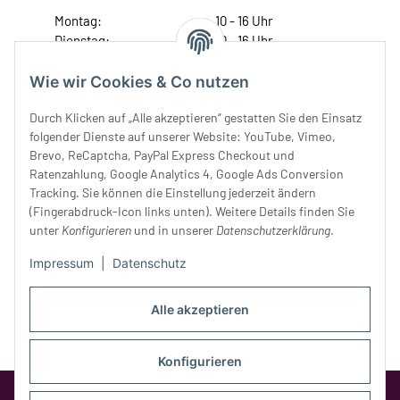
Montag:
10 - 16 Uhr
Dienstag:
10 - 16 Uhr
Mittwoch:
10 - 18 Uhr
Donnerstag:
10 - 18 Uhr
Wie wir Cookies & Co nutzen
Freitag:
10 - 18 Uhr
Durch Klicken auf „Alle akzeptieren“ gestatten Sie den Einsatz
Samstag:
10 - 14 Uhr
folgender Dienste auf unserer Website: YouTube, Vimeo,
Unser Service
Brevo, ReCaptcha, PayPal Express Checkout und
Ratenzahlung, Google Analytics 4, Google Ads Conversion
Tracking. Sie können die Einstellung jederzeit ändern
Rechtliches
(Fingerabdruck-Icon links unten). Weitere Details finden Sie
unter
Konfigurieren
und in unserer
Datenschutzerklärung
.
Impressum
|
Datenschutz
Alle akzeptieren
Konfigurieren
Google Analytics deaktivieren
Status: