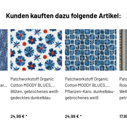
Kunden kauften dazu folgende Artikel:
Patchworkstoff Organic
Patchworkstoff Organic
Patc
arte
Cotton MOODY BLUES,
Cotton MOODY BLUES,
Ros
Blüten, gebrochenes weiß-
Pflanzen-Karo, dunkelblau-
Well
gedecktes dunkelblau
gebrochenes weiß
petr
24,99 €
*
24,99 €
*
17,9