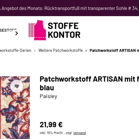
Angebot des Monats: Rücktransportfuß mit transparenter Sohle # 34,
SESTOFF
SCHNITTMUSTER
NÄHKURSE
SALE
workstoffe-Serien
Weitere Patchworkstoffe
Patchworkstoff ARTISAN mit
Patchworkstoff ARTISAN mit M
blau
Paisley
21,99 €
inkl. 19% MwSt. , zzgl.
Versand