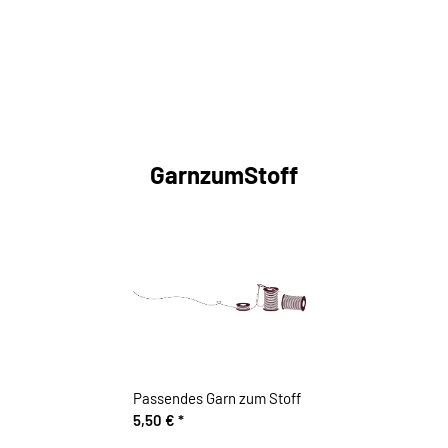
GarnzumStoff
Passendes Garn zum Stoff
5,50 €
*