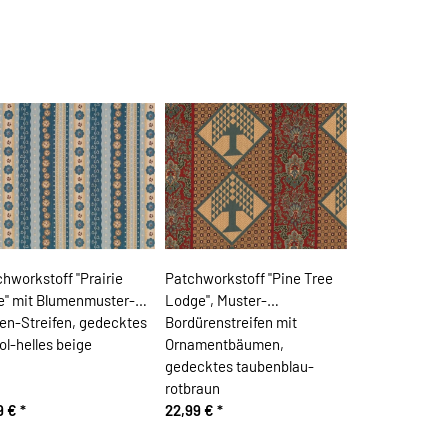
hworkstoff "Prairie
Patchworkstoff "Pine Tree
e" mit Blumenmuster-
Lodge", Muster-
en-Streifen, gedecktes
Bordürenstreifen mit
ol-helles beige
Ornamentbäumen,
gedecktes taubenblau-
rotbraun
9 €
*
22,99 €
*