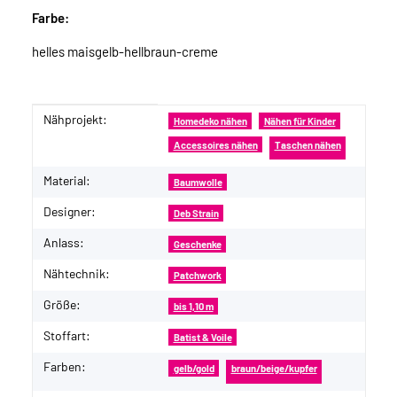
Farbe:
helles maisgelb-hellbraun-creme
Nähprojekt:
Produkteigenschaft
Wert
Homedeko nähen
Nähen für Kinder
Accessoires nähen
Taschen nähen
Material:
Baumwolle
Designer:
Deb Strain
Anlass:
Geschenke
Nähtechnik:
Patchwork
Größe:
bis 1,10 m
Stoffart:
Batist & Voile
Farben:
gelb/gold
braun/beige/kupfer