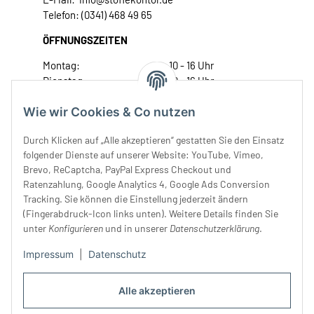
Telefon: (0341) 468 49 65
ÖFFNUNGSZEITEN
Montag:
10 - 16 Uhr
Dienstag:
10 - 16 Uhr
Mittwoch:
10 - 18 Uhr
Wie wir Cookies & Co nutzen
Donnerstag:
10 - 18 Uhr
Freitag:
10 - 18 Uhr
Durch Klicken auf „Alle akzeptieren“ gestatten Sie den Einsatz
Samstag:
10 - 14 Uhr
folgender Dienste auf unserer Website: YouTube, Vimeo,
Unser Service
Brevo, ReCaptcha, PayPal Express Checkout und
Ratenzahlung, Google Analytics 4, Google Ads Conversion
Tracking. Sie können die Einstellung jederzeit ändern
Rechtliches
(Fingerabdruck-Icon links unten). Weitere Details finden Sie
unter
Konfigurieren
und in unserer
Datenschutzerklärung
.
Impressum
|
Datenschutz
Alle akzeptieren