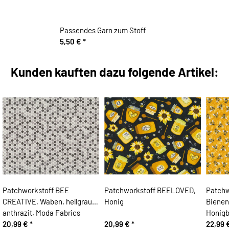
Passendes Garn zum Stoff
5,50 €
*
Kunden kauften dazu folgende Artikel:
Patchworkstoff BEE
Patchworkstoff BEELOVED,
Patchw
CREATIVE, Waben, hellgrau-
Honig
Bienen
anthrazit, Moda Fabrics
Honigb
20,99 €
*
20,99 €
*
22,99 