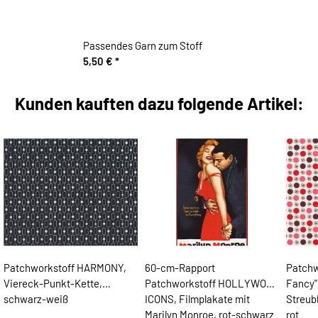
Passendes Garn zum Stoff
5,50 €
*
Kunden kauften dazu folgende Artikel:
Patchworkstoff HARMONY,
60-cm-Rapport
Patchw
Viereck-Punkt-Kette,
Patchworkstoff HOLLYWOOD
Fancy"
schwarz-weiß
ICONS, Filmplakate mit
Streub
Marilyn Monroe, rot-schwarz
rot