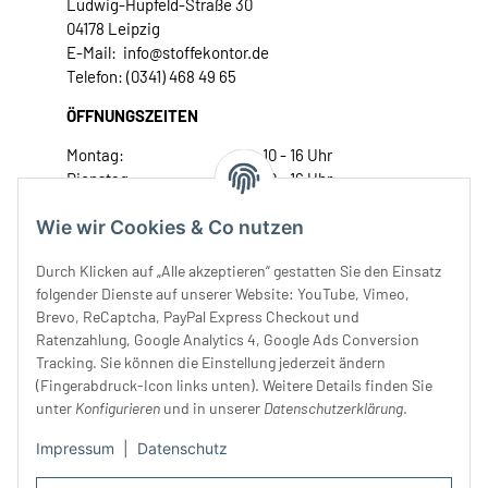
Ludwig-Hupfeld-Straße 30
04178 Leipzig
E-Mail: info@stoffekontor.de
Telefon: (0341) 468 49 65
ÖFFNUNGSZEITEN
Montag:
10 - 16 Uhr
Dienstag:
10 - 16 Uhr
Mittwoch:
10 - 18 Uhr
Wie wir Cookies & Co nutzen
Donnerstag:
10 - 18 Uhr
Freitag:
10 - 18 Uhr
Durch Klicken auf „Alle akzeptieren“ gestatten Sie den Einsatz
Samstag:
10 - 14 Uhr
folgender Dienste auf unserer Website: YouTube, Vimeo,
Unser Service
Brevo, ReCaptcha, PayPal Express Checkout und
Ratenzahlung, Google Analytics 4, Google Ads Conversion
Tracking. Sie können die Einstellung jederzeit ändern
Rechtliches
(Fingerabdruck-Icon links unten). Weitere Details finden Sie
unter
Konfigurieren
und in unserer
Datenschutzerklärung
.
Impressum
|
Datenschutz