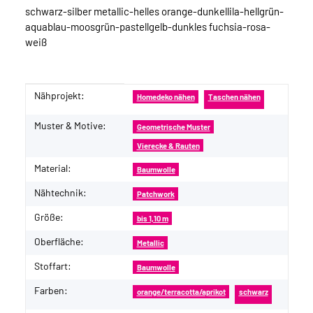
schwarz-silber metallic-helles orange-dunkellila-hellgrün-
aquablau-moosgrün-pastellgelb-dunkles fuchsia-rosa-
weiß
Nähprojekt:
Produkteigenschaft
Wert
Homedeko nähen
Taschen nähen
Muster & Motive:
Geometrische Muster
Vierecke & Rauten
Material:
Baumwolle
Nähtechnik:
Patchwork
Größe:
bis 1,10 m
Oberfläche:
Metallic
Stoffart:
Baumwolle
Farben:
orange/terracotta/aprikot
schwarz