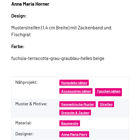
Anna Maria Horner
Design:
Musterstreifen (1,4 cm Breite) mit Zackenband und
Fischgrat
Farbe:
fuchsia-terracotta-grau-graublau-helles beige
Nähprojekt:
Produkteigenschaft
Wert
Homedeko nähen
Accessoires nähen
Taschen nähen
Muster & Motive:
Geometrische Muster
Streifen
Dreiecke & Zacken
Material:
Baumwolle
Designer:
Anna Maria Parry