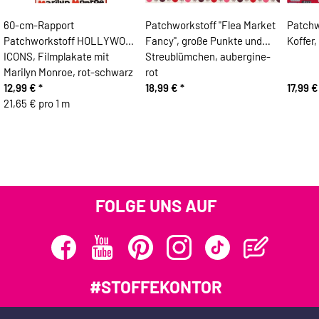
60-cm-Rapport
Patchworkstoff "Flea Market
Patchw
Patchworkstoff HOLLYWOOD
Fancy", große Punkte und
Koffer,
ICONS, Filmplakate mit
Streublümchen, aubergine-
Marilyn Monroe, rot-schwarz
rot
12,99 €
*
18,99 €
*
17,99 
21,65 € pro 1 m
FOLGE UNS AUF
#STOFFEKONTOR