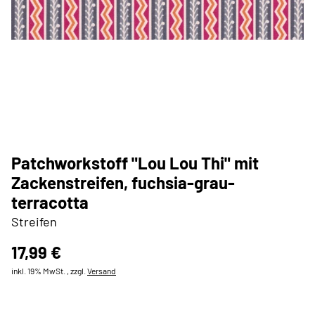
Patchworkstoff "Lou Lou Thi" mit
Zackenstreifen, fuchsia-grau-
terracotta
Streifen
17,99 €
inkl. 19% MwSt. , zzgl.
Versand