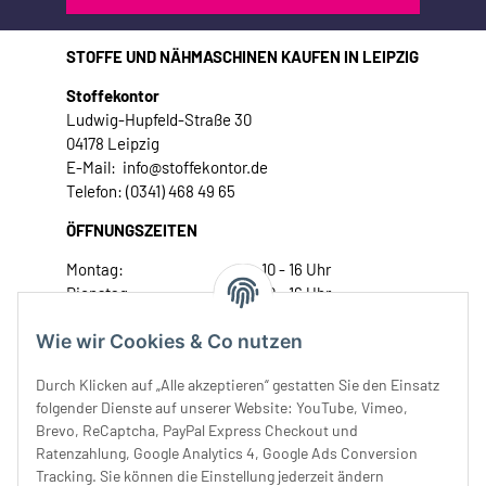
STOFFE UND NÄHMASCHINEN KAUFEN IN LEIPZIG
Stoffekontor
Ludwig-Hupfeld-Straße 30
04178 Leipzig
E-Mail: info@stoffekontor.de
Telefon: (0341) 468 49 65
ÖFFNUNGSZEITEN
Montag:
10 - 16 Uhr
Dienstag:
10 - 16 Uhr
Mittwoch:
10 - 18 Uhr
Wie wir Cookies & Co nutzen
Donnerstag:
10 - 18 Uhr
Freitag:
10 - 18 Uhr
Durch Klicken auf „Alle akzeptieren“ gestatten Sie den Einsatz
Samstag:
10 - 14 Uhr
folgender Dienste auf unserer Website: YouTube, Vimeo,
Unser Service
Brevo, ReCaptcha, PayPal Express Checkout und
Ratenzahlung, Google Analytics 4, Google Ads Conversion
Tracking. Sie können die Einstellung jederzeit ändern