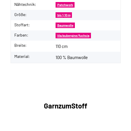
Nähtechnik:
Patchwork
Größe:
bis 1,10 m
Stoffart:
Baumwolle
Farben:
lila/aubergine/fuchsia
Breite:
110 cm
Material:
100 % Baumwolle
GarnzumStoff