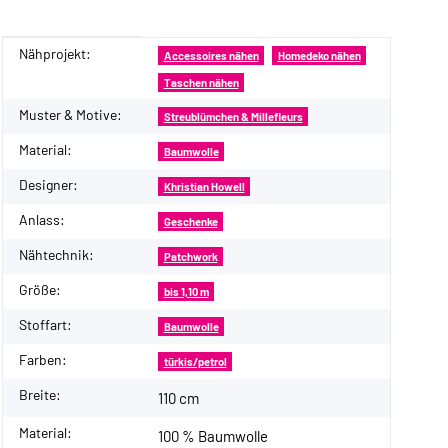
Nähprojekt:
Produkteigenschaft
Wert
Accessoires nähen
Homedeko nähen
Taschen nähen
Muster & Motive:
Streublümchen & Millefleurs
Material:
Baumwolle
Designer:
Khristian Howell
Anlass:
Geschenke
Nähtechnik:
Patchwork
Größe:
bis 1,10 m
Stoffart:
Baumwolle
Farben:
türkis/petrol
Breite:
110 cm
Material:
100 % Baumwolle