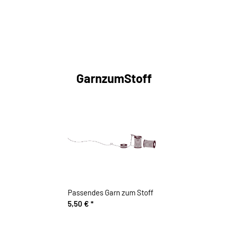
GarnzumStoff
Passendes Garn zum Stoff
5,50 €
*