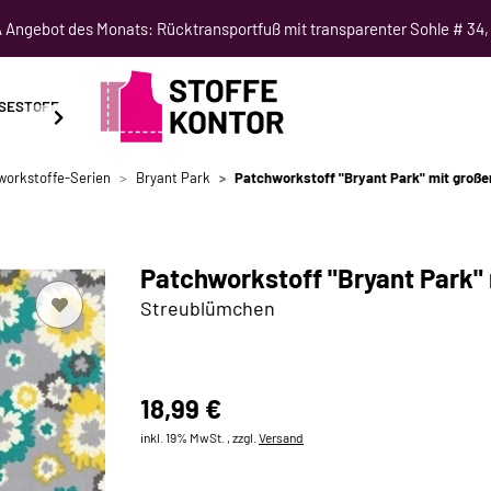
Angebot des Monats: Rücktransportfuß mit transparenter Sohle # 34,
SESTOFF
SCHNITTMUSTER
NÄHKURSE
SALE
workstoffe-Serien
Bryant Park
Patchworkstoff "Bryant Park" mit großen
Patchworkstoff "Bryant Park" 
Streublümchen
18,99 €
inkl. 19% MwSt. , zzgl.
Versand