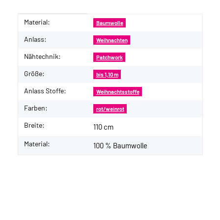
Material:
Produkteigenschaft
Wert
Baumwolle
Anlass:
Weihnachten
Nähtechnik:
Patchwork
Größe:
bis 1,10 m
Anlass Stoffe:
Weihnachtsstoffe
Farben:
rot/weinrot
Breite:
110 cm
Material:
100 % Baumwolle