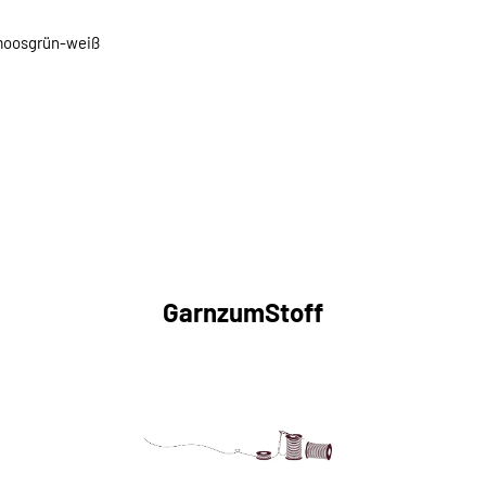
 moosgrün-weiß
GarnzumStoff