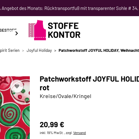
Angebot des Monats: Rücktransportfuß mit transparenter Sohle # 34,
SESTOFF
SCHNITTMUSTER
NÄHKURSE
SALE
pirit Serien
Joyful Holiday
Patchworkstoff JOYFUL HOLIDAY, Weihnacht
Patchworkstoff JOYFUL HOLI
rot
Kreise/Ovale/Kringel
20,99 €
inkl. 19% MwSt. , zzgl.
Versand