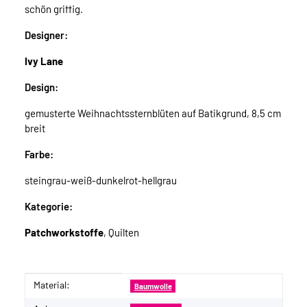
schön griffig.
Designer:
Ivy Lane
Design:
gemusterte Weihnachtssternblüten auf Batikgrund, 8,5 cm
breit
Farbe:
steingrau-weiß-dunkelrot-hellgrau
Kategorie:
Patchworkstoffe
, Quilten
Material:
Produkteigenschaft
Wert
Baumwolle