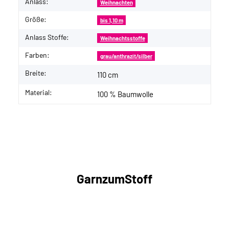
Anlass:
Weihnachten
Größe:
bis 1,10 m
Anlass Stoffe:
Weihnachtsstoffe
Farben:
grau/anthrazit/silber
Breite:
110 cm
Material:
100 % Baumwolle
GarnzumStoff