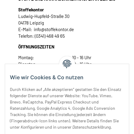
Stoffekontor
Ludwig-Hupfeld-Straße 30
04178 Leipzig
E-Mail: info@stoffekontor.de
Telefon: (0341) 468 49 65
ÖFFNUNGSZEITEN
Montag:
10 - 16 Uhr
Dienstag:
10 - 16 Uhr
Mittwoch:
10 - 18 Uhr
Wie wir Cookies & Co nutzen
Donnerstag:
10 - 18 Uhr
Freitag:
10 - 18 Uhr
Durch Klicken auf „Alle akzeptieren“ gestatten Sie den Einsatz
Samstag:
10 - 14 Uhr
folgender Dienste auf unserer Website: YouTube, Vimeo,
Unser Service
Brevo, ReCaptcha, PayPal Express Checkout und
Ratenzahlung, Google Analytics 4, Google Ads Conversion
Tracking. Sie können die Einstellung jederzeit ändern
Rechtliches
(Fingerabdruck-Icon links unten). Weitere Details finden Sie
unter
Konfigurieren
und in unserer
Datenschutzerklärung
.