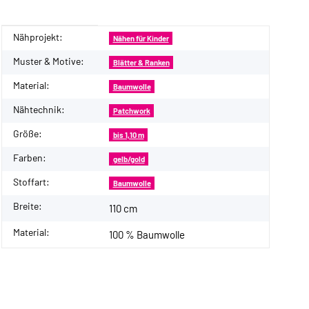
Nähprojekt:
Produkteigenschaft
Wert
Nähen für Kinder
Muster & Motive:
Blätter & Ranken
Material:
Baumwolle
Nähtechnik:
Patchwork
Größe:
bis 1,10 m
Farben:
gelb/gold
Stoffart:
Baumwolle
Breite:
110 cm
Material:
100 % Baumwolle