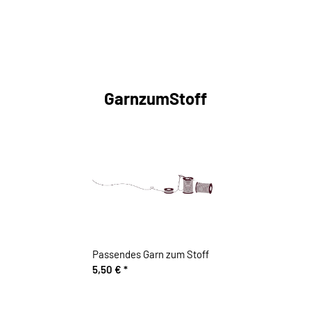
GarnzumStoff
Passendes Garn zum Stoff
5,50 €
*