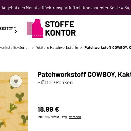
Angebot des Monats: Rücktransportfuß mit transparenter Sohle # 34,
SESTOFF
SCHNITTMUSTER
NÄHKURSE
SALE
workstoffe-Serien
Weitere Patchworkstoffe
Patchworkstoff COWBOY, Kak
Patchworkstoff COWBOY, Kakte
Blätter/Ranken
18,99 €
inkl. 19% MwSt. , zzgl.
Versand