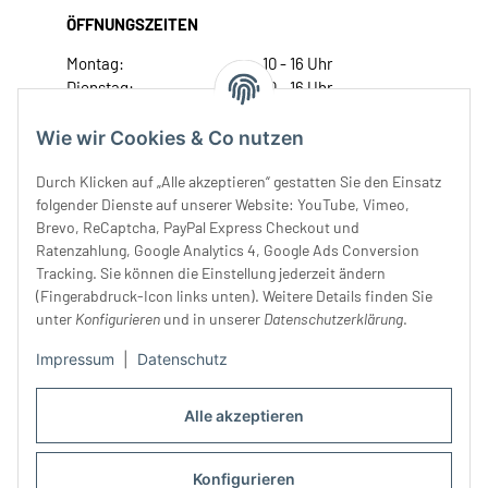
ÖFFNUNGSZEITEN
Montag:
10 - 16 Uhr
Dienstag:
10 - 16 Uhr
Mittwoch:
10 - 18 Uhr
Donnerstag:
10 - 18 Uhr
Wie wir Cookies & Co nutzen
Freitag:
10 - 18 Uhr
Durch Klicken auf „Alle akzeptieren“ gestatten Sie den Einsatz
Samstag:
10 - 14 Uhr
folgender Dienste auf unserer Website: YouTube, Vimeo,
Unser Service
Brevo, ReCaptcha, PayPal Express Checkout und
Ratenzahlung, Google Analytics 4, Google Ads Conversion
Tracking. Sie können die Einstellung jederzeit ändern
Rechtliches
(Fingerabdruck-Icon links unten). Weitere Details finden Sie
unter
Konfigurieren
und in unserer
Datenschutzerklärung
.
Impressum
|
Datenschutz
Alle akzeptieren
Konfigurieren