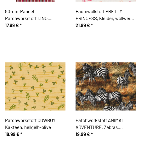
90-cm-Paneel
Baumwollstoff PRETTY
Patchworkstoff DINO,
PRINCESS, Kleider, wollweiß-
Dinosaurier, hellblau
17,99 €
*
pink
21,99 €
*
Patchworkstoff COWBOY,
Patchworkstoff ANIMAL
Kakteen, hellgelb-olive
ADVENTURE, Zebras,
18,99 €
*
hellbeige-schwarz
19,99 €
*