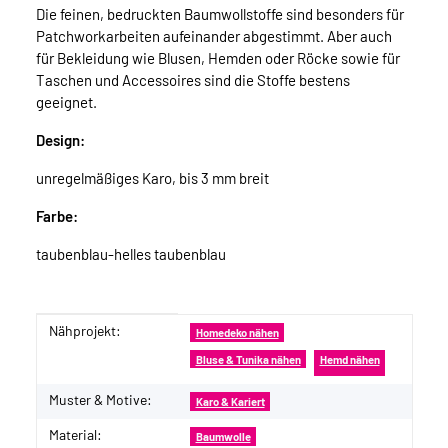
Die feinen, bedruckten Baumwollstoffe sind besonders für
Patchworkarbeiten aufeinander abgestimmt. Aber auch
für Bekleidung wie Blusen, Hemden oder Röcke sowie für
Taschen und Accessoires sind die Stoffe bestens
geeignet.
Design:
unregelmäßiges Karo, bis 3 mm breit
Farbe:
taubenblau-helles taubenblau
Nähprojekt:
Produkteigenschaft
Wert
Homedeko nähen
Bluse & Tunika nähen
Hemd nähen
Muster & Motive:
Karo & Kariert
Material:
Baumwolle