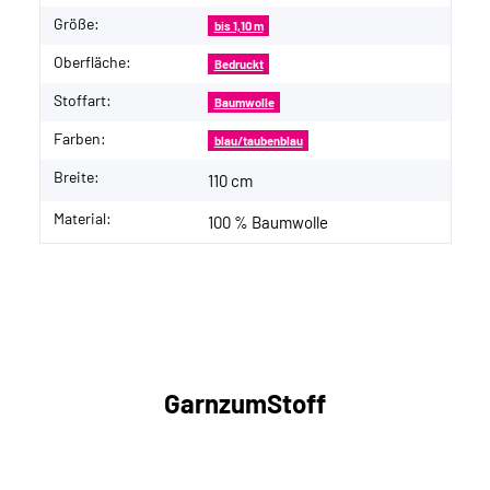
Größe:
bis 1,10 m
Oberfläche:
Bedruckt
Stoffart:
Baumwolle
Farben:
blau/taubenblau
Breite:
110 cm
Material:
100 % Baumwolle
GarnzumStoff