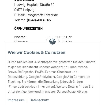
Ludwig-Hupfeld-Straße 30
04178 Leipzig
E-Mail: info@stoffekontor.de
Telefon: (0341) 468 49 65
ÖFFNUNGSZEITEN
Montag:
10 - 16 Uhr
Dienstag:
10 - 16 Uhr
Mittwoch:
10 - 18 Uhr
Wie wir Cookies & Co nutzen
Donnerstag:
10 - 18 Uhr
Freitag:
10 - 18 Uhr
Durch Klicken auf „Alle akzeptieren“ gestatten Sie den Einsatz
Samstag:
10 - 14 Uhr
folgender Dienste auf unserer Website: YouTube, Vimeo,
Unser Service
Brevo, ReCaptcha, PayPal Express Checkout und
Ratenzahlung, Google Analytics 4, Google Ads Conversion
Tracking. Sie können die Einstellung jederzeit ändern
Rechtliches
(Fingerabdruck-Icon links unten). Weitere Details finden Sie
unter
Konfigurieren
und in unserer
Datenschutzerklärung
.
Impressum
|
Datenschutz