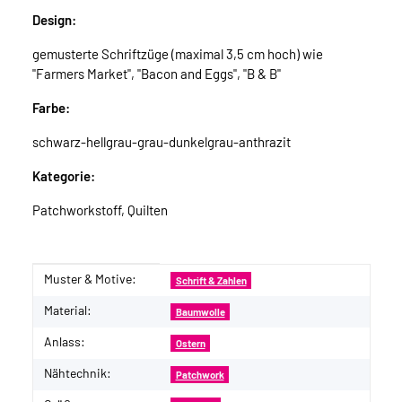
Design:
gemusterte Schriftzüge (maximal 3,5 cm hoch) wie
"Farmers Market", "Bacon and Eggs", "B & B"
Farbe:
schwarz-hellgrau-grau-dunkelgrau-anthrazit
Kategorie:
Patchworkstoff, Quilten
Muster & Motive:
Produkteigenschaft
Wert
Schrift & Zahlen
Material:
Baumwolle
Anlass:
Ostern
Nähtechnik:
Patchwork