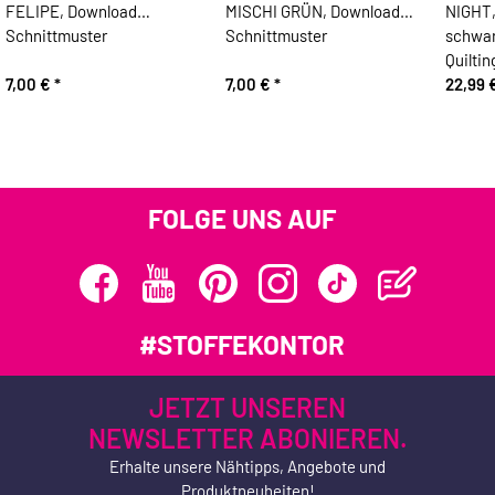
FELIPE, Download
MISCHI GRÜN, Download
NIGHT,
Schnittmuster
Schnittmuster
schwar
Quiltin
7,00 €
*
7,00 €
*
22,99 
FOLGE UNS AUF
#STOFFEKONTOR
JETZT UNSEREN
NEWSLETTER ABONIEREN.
Erhalte unsere Nähtipps, Angebote und
Produktneuheiten!