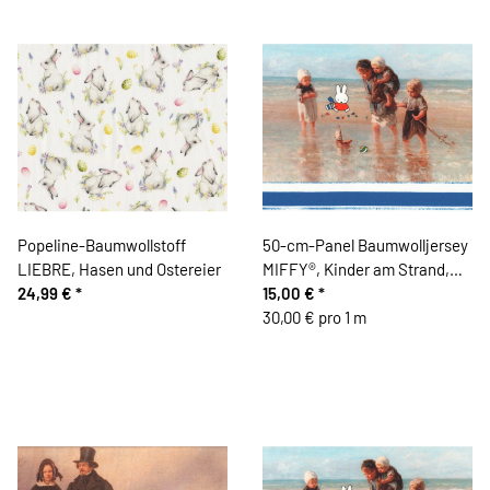
Popeline-Baumwollstoff
50-cm-Panel Baumwolljersey
LIEBRE, Hasen und Ostereier
MIFFY®, Kinder am Strand,
24,99 €
*
blau
15,00 €
*
30,00 € pro 1 m