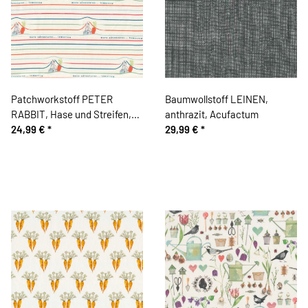
Patchworkstoff PETER
Baumwollstoff LEINEN,
RABBIT, Hase und Streifen,
anthrazit, Acufactum
weiß, Beatrix Potter
24,99 €
*
29,99 €
*