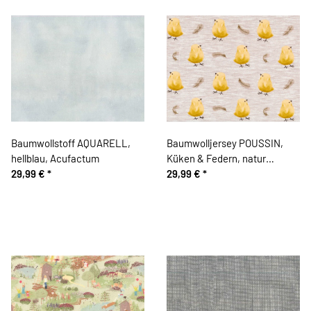
Baumwollstoff AQUARELL,
Baumwolljersey POUSSIN,
hellblau, Acufactum
Küken & Federn, natur
29,99 €
*
meliert, Hilco
29,99 €
*