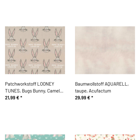
Patchworkstoff LOONEY
Baumwollstoff AQUARELL,
TUNES, Bugs Bunny, Camelot
taupe, Acufactum
Fabrics
21,99 €
*
29,99 €
*