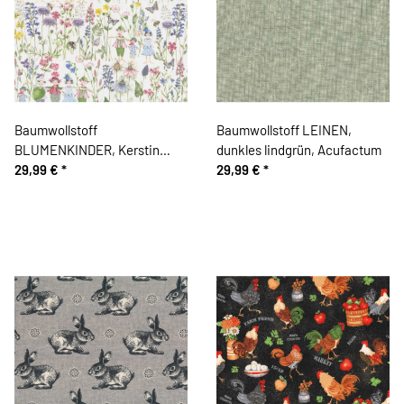
Baumwollstoff
Baumwollstoff LEINEN,
BLUMENKINDER, Kerstin
dunkles lindgrün, Acufactum
Heß, Acufactum
29,99 €
*
29,99 €
*