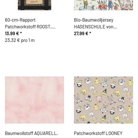
60-cm-Rapport
Bio-Baumwolljersey
Patchworkstoff ROOST,
HASENSCHULE von
Farmbilder, Benartex
13,99 €
*
Susalabim
27,99 €
*
23,32 € pro 1 m
Baumwollstoff AQUARELL,
Patchworkstoff LOONEY