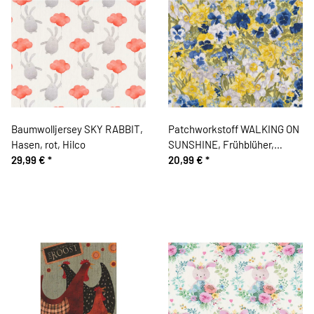
Baumwolljersey SKY RABBIT,
Patchworkstoff WALKING ON
Hasen, rot, Hilco
SUNSHINE, Frühblüher,
29,99 €
*
sonnengelb-dunkelblau
20,99 €
*