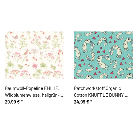
Baumwoll-Popeline EMILIE,
Patchworkstoff Organic
Wildblumenwiese, hellgrün-
Cotton KNUFFLE BUNNY,
rosa, Hilco
29,99 €
*
Hasen und Herzen, türkis-
24,99 €
*
creme