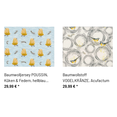
Baumwolljersey POUSSIN,
Baumwollstoff
Küken & Federn, hellblau
VOGELKRÄNZE, Acufactum
meliert, Hilco
29,99 €
*
29,99 €
*