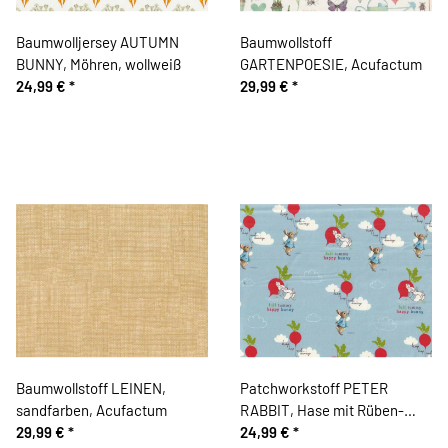
Baumwolljersey AUTUMN
Baumwollstoff
BUNNY, Möhren, wollweiß
GARTENPOESIE, Acufactum
24,99 €
*
29,99 €
*
Baumwollstoff LEINEN,
Patchworkstoff PETER
sandfarben, Acufactum
RABBIT, Hase mit Rüben-
29,99 €
*
Ballon, hellblau, Beatrix Potter
24,99 €
*