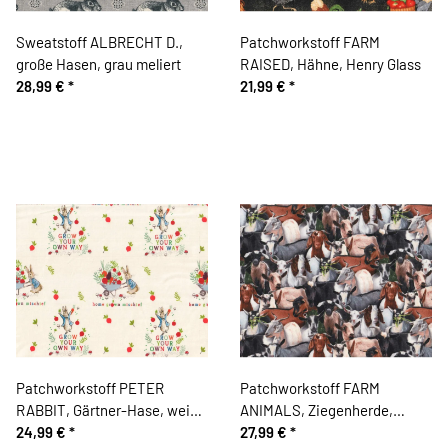
Sweatstoff ALBRECHT D.,
Patchworkstoff FARM
große Hasen, grau meliert
RAISED, Hähne, Henry Glass
28,99 €
*
21,99 €
*
Patchworkstoff PETER
Patchworkstoff FARM
RABBIT, Gärtner-Hase, weiß,
ANIMALS, Ziegenherde,
Beatrix Potter
24,99 €
*
Elizabeth's Studio
27,99 €
*