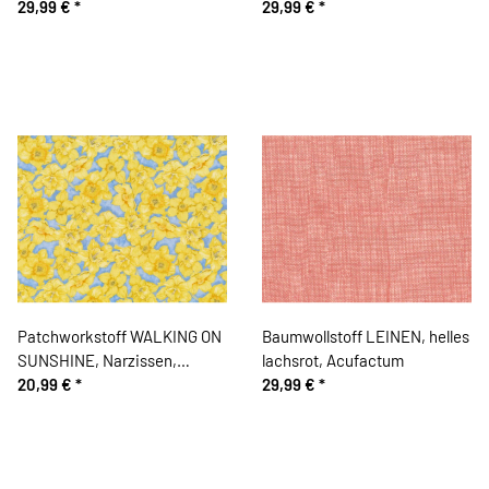
29,99 €
*
29,99 €
*
Patchworkstoff WALKING ON
Baumwollstoff LEINEN, helles
SUNSHINE, Narzissen,
lachsrot, Acufactum
sonnengelb
20,99 €
*
29,99 €
*