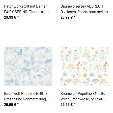
Patchworkstoff mit Leinen
Baumwolljersey ALBRECHT
FAIRY SPRING, Tierportraits
D., Hasen-Paare, grau meliert
in Blumenkränzen, mintgrün-
29,99 €
*
26,99 €
*
sandfarben
Baumwoll-Popeline EMILIE,
Baumwoll-Popeline EMILIE,
Frosch und Schmetterling,
Wildblumenwiese, hellblau-
wollweiß-hellblau, Hilco
29,99 €
*
gelb, Hilco
29,99 €
*