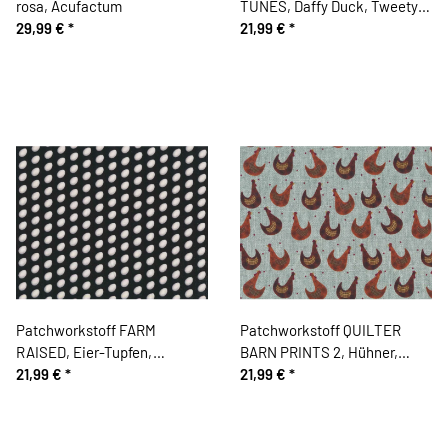
rosa, Acufactum
TUNES, Daffy Duck, Tweety &
29,99 €
*
Co., Camelot Fabrics
21,99 €
*
Patchworkstoff FARM
Patchworkstoff QUILTER
RAISED, Eier-Tupfen,
BARN PRINTS 2, Hühner,
schwarz, Henry Glass
21,99 €
*
grau, Benartex
21,99 €
*