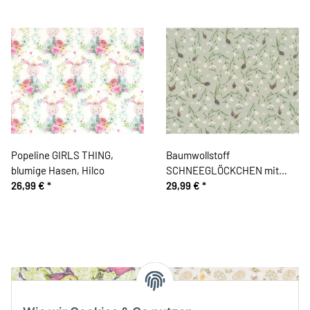
Popeline GIRLS THING,
Baumwollstoff
blumige Hasen, Hilco
SCHNEEGLÖCKCHEN mit
26,99 €
*
Zwiebeln, Acufactum
29,99 €
*