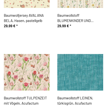
Baumwolljersey AVALANA
Baumwollstoff
BELA, Hasen, pastellgelb
BLUMENKINDER UND
29,99 €
*
RANKEN, grün-gelb, Carola
29,99 €
*
Gutwill, Acufactum
Baumwollstoff TULPENZEIT
Baumwollstoff LEINEN,
mit Vögeln, Acufactum
türkisgrün, Acufactum