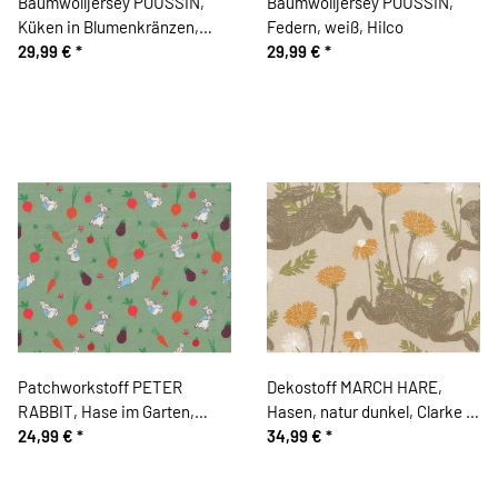
Baumwolljersey POUSSIN,
Baumwolljersey POUSSIN,
Küken in Blumenkränzen,
Federn, weiß, Hilco
hellblau meliert, Hilco
29,99 €
*
29,99 €
*
Patchworkstoff PETER
Dekostoff MARCH HARE,
RABBIT, Hase im Garten,
Hasen, natur dunkel, Clarke &
grün, Beatrix Potter
24,99 €
*
Clarke
34,99 €
*