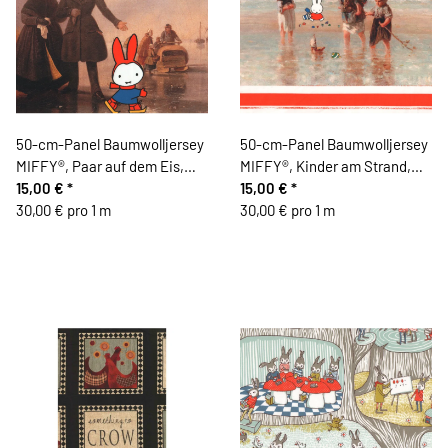
50-cm-Panel Baumwolljersey
50-cm-Panel Baumwolljersey
MIFFY®, Paar auf dem Eis,
MIFFY®, Kinder am Strand,
blau
15,00 €
*
orange
15,00 €
*
30,00 € pro 1 m
30,00 € pro 1 m