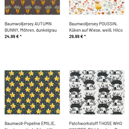
Baumwolljersey AUTUMN
Baumwolljersey POUSSIN,
BUNNY, Möhren, dunkelgrau
Küken auf Wiese, weiß, Hilco
24,99 €
*
29,99 €
*
Baumwoll-Popeline EMILIE,
Patchworkstoff THOSE WHO