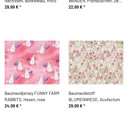
Narzissen, dunkelblau, Hilco
WANDER, Pilzhäuschen, Dear
29,99 €
*
Stella
22,99 €
*
Baumwolljersey FUNNY FARM
Baumwollstoff
RABBITS, Hasen, rosa
BLUMENWIESE, Acufactum
24,99 €
*
29,99 €
*