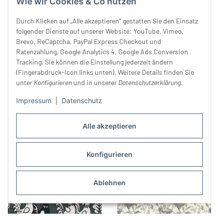
Wie wir Cookies & Co nutzen
Durch Klicken auf „Alle akzeptieren“ gestatten Sie den Einsatz
folgender Dienste auf unserer Website: YouTube, Vimeo,
Brevo, ReCaptcha, PayPal Express Checkout und
Ratenzahlung, Google Analytics 4, Google Ads Conversion
Patchworkstoff FEATHER
Westfalenstoffe TEXEL kbA,
Tracking. Sie können die Einstellung jederzeit ändern
FLOCK, Königsküken,
Hasen und Enten, wollweiß-
(Fingerabdruck-Icon links unten). Weitere Details finden Sie
apfelgrün-altrosa
20,99 €
*
gelb
25,99 €
*
unter
Konfigurieren
und in unserer
Datenschutzerklärung
.
Impressum
|
Datenschutz
Alle akzeptieren
Konfigurieren
Ablehnen