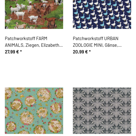
Patchworkstoff FARM
Patchworkstoff URBAN
ANIMALS, Ziegen, Elizabeth's
ZOOLOGIE MINI, Gänse,
Studio
27,99 €
*
dunkelblau-weiß-hellblau
20,99 €
*