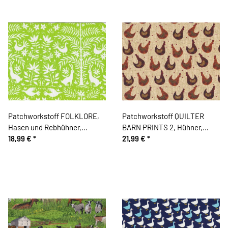
Patchworkstoff FOLKLORE,
Patchworkstoff QUILTER
Hasen und Rebhühner,
BARN PRINTS 2, Hühner,
hellgrün, Moda Fabrics
18,99 €
*
beige, Benartex
21,99 €
*