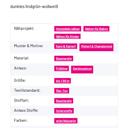
dunkles lindgrün-wollweiß
Nähprojekt:
Produkteigenschaft
Wert
Homedeko nähen
Nähen für Babys
Nähen für Kinder
Muster & Motive:
Karo & Kariert
Meliert & Changierend
Material:
Baumwolle
Anlass:
Frühling
Gartensaison
Größe:
bis 1,60 m
Textilstandard:
Öko-Tex
Stoffart:
Baumwolle
Anlass Stoffe:
Osterstoffe
Farben:
grün/blaugrün