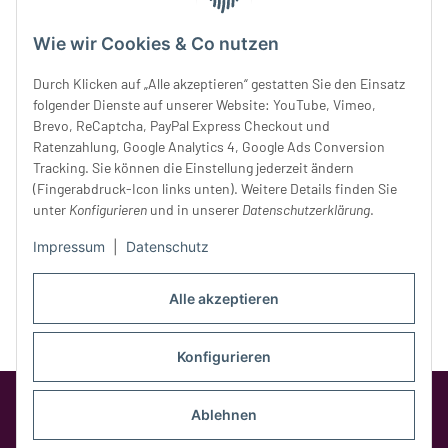
Dienstag:
10 - 16 Uhr
Mittwoch:
10 - 18 Uhr
Wie wir Cookies & Co nutzen
Donnerstag:
10 - 18 Uhr
Freitag:
10 - 18 Uhr
Durch Klicken auf „Alle akzeptieren“ gestatten Sie den Einsatz
Samstag:
10 - 14 Uhr
folgender Dienste auf unserer Website: YouTube, Vimeo,
Brevo, ReCaptcha, PayPal Express Checkout und
Unser Service
Ratenzahlung, Google Analytics 4, Google Ads Conversion
Tracking. Sie können die Einstellung jederzeit ändern
Rechtliches
(Fingerabdruck-Icon links unten). Weitere Details finden Sie
unter
Konfigurieren
und in unserer
Datenschutzerklärung
.
Impressum
|
Datenschutz
Alle akzeptieren
Konfigurieren
Google Analytics deaktivieren
Status:
Ablehnen
Opt-Out-Cookie ist nicht gesetzt
(Tracking aktiv)