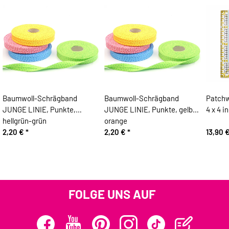
Baumwoll-Schrägband
Baumwoll-Schrägband
Patchw
JUNGE LINIE, Punkte,
JUNGE LINIE, Punkte, gelb-
4 x 4 i
hellgrün-grün
orange
2,20 €
*
2,20 €
*
13,90 
FOLGE UNS AUF