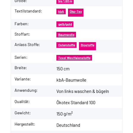
Größe:
bis 1,60 m
Textilstandard:
kbA
Öko-Tex
Farben:
gelb/gold
Stoffart:
Baumwolle
Anlass Stoffe:
Osterstoffe
Biostoffe
Serien:
Texel Westfalenstoffe
Breite:
150 cm
Variante:
kbA-Baumwolle
Anwendung:
Von links waschen & bügeln
Qualität:
Ökotex Standard 100
Gewicht:
150 g/m²
Hergestellt:
Deutschland