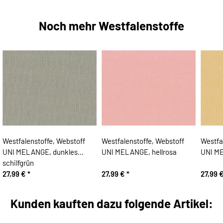
Noch mehr Westfalenstoffe
Westfalenstoffe, Webstoff
Westfalenstoffe, Webstoff
Westfa
UNI MELANGE, dunkles
UNI MELANGE, hellrosa
UNI M
schilfgrün
27,99 €
*
27,99 €
*
27,99 
Kunden kauften dazu folgende Artikel: