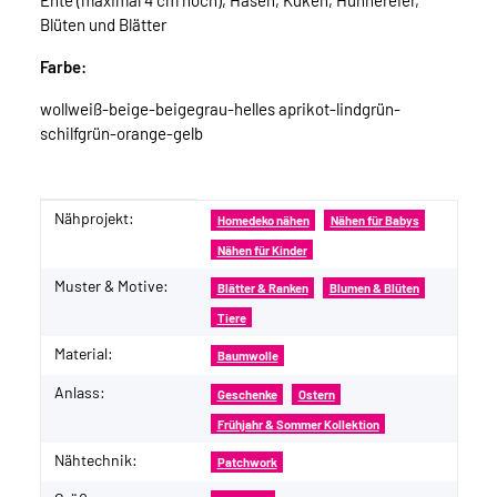
Ente (maximal 4 cm hoch), Hasen, Küken, Hühnereier,
Blüten und Blätter
Farbe:
wollweiß-beige-beigegrau-helles aprikot-lindgrün-
schilfgrün-orange-gelb
Nähprojekt:
Produkteigenschaft
Wert
Homedeko nähen
Nähen für Babys
Nähen für Kinder
Muster & Motive:
Blätter & Ranken
Blumen & Blüten
Tiere
Material:
Baumwolle
Anlass:
Geschenke
Ostern
Frühjahr & Sommer Kollektion
Nähtechnik:
Patchwork