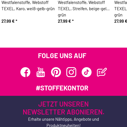
Westfalenstoffe, Webstoff
Westfalenstoffe, Webstoff
Westfa
TEXEL, Karo, weiß-gelb-grün
TEXEL, Streifen, beige-gelb-
TEXEL,
grün
grün
27,99 €
*
27,99 €
*
27,99 
FOLGE UNS AUF
#STOFFEKONTOR
JETZT UNSEREN
NEWSLETTER ABONIEREN.
Erhalte unsere Nähtipps, Angebote und
Produktneuheiten!