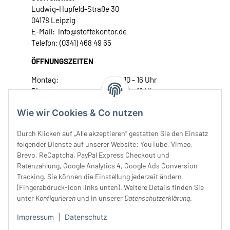
Ludwig-Hupfeld-Straße 30
04178 Leipzig
E-Mail: info@stoffekontor.de
Telefon: (0341) 468 49 65
ÖFFNUNGSZEITEN
Montag:
10 - 16 Uhr
Dienstag:
10 - 16 Uhr
Mittwoch:
10 - 18 Uhr
Wie wir Cookies & Co nutzen
Donnerstag:
10 - 18 Uhr
Freitag:
10 - 18 Uhr
Durch Klicken auf „Alle akzeptieren“ gestatten Sie den Einsatz
Samstag:
10 - 14 Uhr
folgender Dienste auf unserer Website: YouTube, Vimeo,
Brevo, ReCaptcha, PayPal Express Checkout und
Unser Service
Ratenzahlung, Google Analytics 4, Google Ads Conversion
Tracking. Sie können die Einstellung jederzeit ändern
Rechtliches
(Fingerabdruck-Icon links unten). Weitere Details finden Sie
unter
Konfigurieren
und in unserer
Datenschutzerklärung
.
Impressum
|
Datenschutz