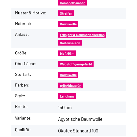
Homedeko nähen
Muster & Motive:
Streifen
Material:
Baumwolle
Anlass:
Frühjahr & Sommer Kollektion
Gartensaison
Größe:
bis 1,60 m
Oberfläche:
Webstoff garngefärbt
Stoffart:
Baumwolle
Farben:
grün/blaugrün
Style:
Landhaus
Breite:
150 cm
Variante:
Ägyptische Baumwolle
Qualität:
Ökotex Standard 100