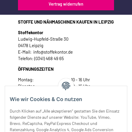
Vertrag widerrufen
STOFFE UND NÄHMASCHINEN KAUFEN IN LEIPZIG
Stoffekontor
Ludwig-Hupfeld-Straße 30
04178 Leipzig
E-Mail: info@stoffekontor.de
Telefon: (0341) 468 49 65
ÖFFNUNGSZEITEN
Montag:
10 - 16 Uhr
Dienstag:
10 - 16 Uhr
Mittwoch:
10 - 18 Uhr
Wie wir Cookies & Co nutzen
Donnerstag:
10 - 18 Uhr
Freitag:
10 - 18 Uhr
Durch Klicken auf „Alle akzeptieren“ gestatten Sie den Einsatz
Samstag:
10 - 14 Uhr
folgender Dienste auf unserer Website: YouTube, Vimeo,
Unser Service
Brevo, ReCaptcha, PayPal Express Checkout und
Ratenzahlung, Google Analytics 4, Google Ads Conversion