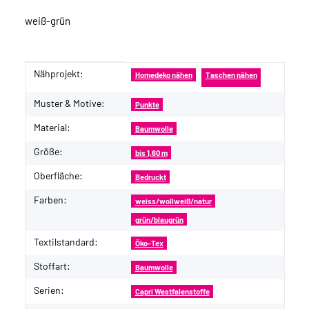
weiß-grün
Nähprojekt:
Produkteigenschaft
Wert
Homedeko nähen
Taschen nähen
Muster & Motive:
Punkte
Material:
Baumwolle
Größe:
bis 1,60 m
Oberfläche:
Bedruckt
Farben:
weiss/wollweiß/natur
grün/blaugrün
Textilstandard:
Öko-Tex
Stoffart:
Baumwolle
Serien:
Capri Westfalenstoffe