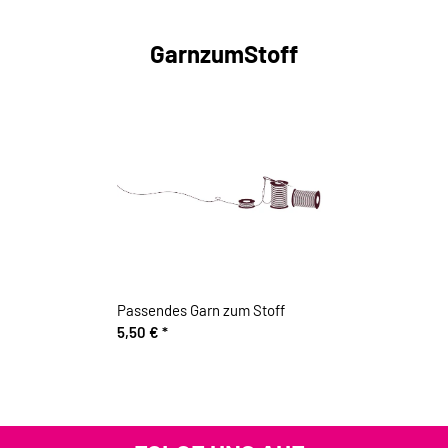
GarnzumStoff
Passendes Garn zum Stoff
5,50 €
*