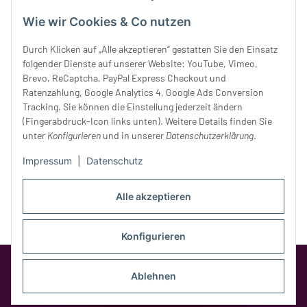
Mittwoch:
10 - 18 Uhr
Wie wir Cookies & Co nutzen
Donnerstag:
10 - 18 Uhr
Freitag:
10 - 18 Uhr
Durch Klicken auf „Alle akzeptieren“ gestatten Sie den Einsatz
Samstag:
10 - 14 Uhr
folgender Dienste auf unserer Website: YouTube, Vimeo,
Unser Service
Brevo, ReCaptcha, PayPal Express Checkout und
Ratenzahlung, Google Analytics 4, Google Ads Conversion
Tracking. Sie können die Einstellung jederzeit ändern
Rechtliches
(Fingerabdruck-Icon links unten). Weitere Details finden Sie
unter
Konfigurieren
und in unserer
Datenschutzerklärung
.
Impressum
|
Datenschutz
Alle akzeptieren
Konfigurieren
Google Analytics deaktivieren
Status:
Opt-Out-Cookie ist nicht gesetzt
Ablehnen
(Tracking aktiv)
* Alle Preise inkl. gesetzlicher MwSt.,