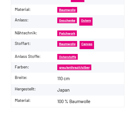
Material:
Baumwolle
Anlass:
Geschenke
Ostern
Nähtechnik:
Patchwork
Stoffart:
Baumwolle
Canvas
Anlass Stoffe:
Osterstoffe
Farben:
grau/anthrazit/silber
Breite:
110 cm
Hergestellt:
Japan
Material:
100 % Baumwolle