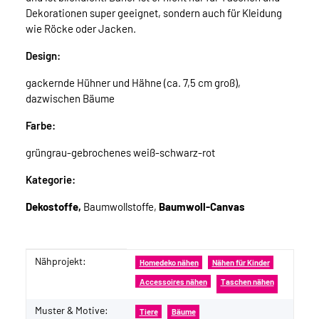
Dekorationen super geeignet, sondern auch für Kleidung
wie Röcke oder Jacken.
Design:
gackernde Hühner und Hähne (ca. 7,5 cm groß),
dazwischen Bäume
Farbe:
grüngrau-gebrochenes weiß-schwarz-rot
Kategorie:
Dekostoffe,
Baumwollstoffe,
Baumwoll-Canvas
Nähprojekt:
Produkteigenschaft
Wert
Homedeko nähen
Nähen für Kinder
Accessoires nähen
Taschen nähen
Muster & Motive:
Tiere
Bäume