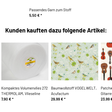
Passendes Garn zum Stoff
5,50 €
*
Kunden kauften dazu folgende Artikel:
Kompaktes Volumenvlies 272
Baumwollstoff VOGELWELT,
Patchw
THERMOLAM, Vlieseline
Acufactum
Gitarr
7,90 €
*
29,99 €
*
23,99 