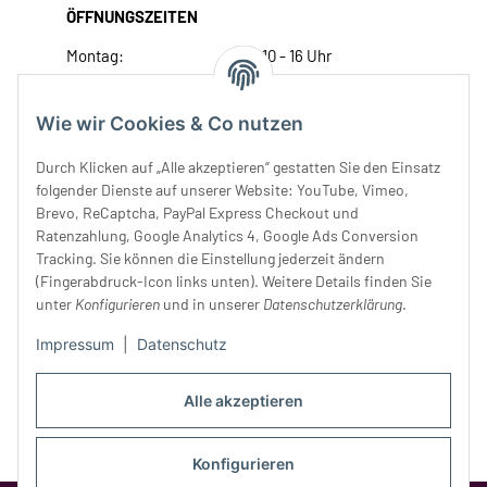
ÖFFNUNGSZEITEN
Montag:
10 - 16 Uhr
Dienstag:
10 - 16 Uhr
Mittwoch:
10 - 18 Uhr
Wie wir Cookies & Co nutzen
Donnerstag:
10 - 18 Uhr
Freitag:
10 - 18 Uhr
Durch Klicken auf „Alle akzeptieren“ gestatten Sie den Einsatz
Samstag:
10 - 14 Uhr
folgender Dienste auf unserer Website: YouTube, Vimeo,
Brevo, ReCaptcha, PayPal Express Checkout und
Unser Service
Ratenzahlung, Google Analytics 4, Google Ads Conversion
Tracking. Sie können die Einstellung jederzeit ändern
Rechtliches
(Fingerabdruck-Icon links unten). Weitere Details finden Sie
unter
Konfigurieren
und in unserer
Datenschutzerklärung
.
Impressum
|
Datenschutz
Alle akzeptieren
Konfigurieren