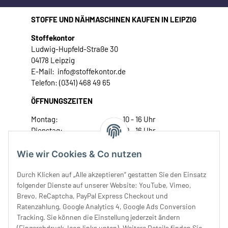
STOFFE UND NÄHMASCHINEN KAUFEN IN LEIPZIG
Stoffekontor
Ludwig-Hupfeld-Straße 30
04178 Leipzig
E-Mail: info@stoffekontor.de
Telefon: (0341) 468 49 65
ÖFFNUNGSZEITEN
Montag:
10 - 16 Uhr
Dienstag:
10 - 16 Uhr
Mittwoch:
10 - 18 Uhr
Donnerstag:
10 - 18 Uhr
Wie wir Cookies & Co nutzen
Freitag:
10 - 18 Uhr
Durch Klicken auf „Alle akzeptieren“ gestatten Sie den Einsatz
Samstag:
10 - 14 Uhr
folgender Dienste auf unserer Website: YouTube, Vimeo,
Unser Service
Brevo, ReCaptcha, PayPal Express Checkout und
Ratenzahlung, Google Analytics 4, Google Ads Conversion
Tracking. Sie können die Einstellung jederzeit ändern
Rechtliches
(Fingerabdruck-Icon links unten). Weitere Details finden Sie