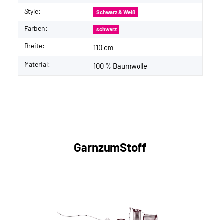
Style:
Schwarz & Weiß
Farben:
schwarz
Breite:
110 cm
Material:
100 % Baumwolle
GarnzumStoff