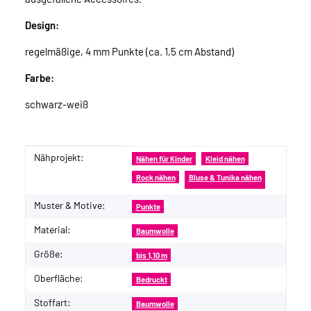
Design:
regelmäßige, 4 mm Punkte (ca. 1,5 cm Abstand)
Farbe:
schwarz-weiß
Nähprojekt:
Produkteigenschaft
Wert
Nähen für Kinder
Kleid nähen
Rock nähen
Bluse & Tunika nähen
Muster & Motive:
Punkte
Material:
Baumwolle
Größe:
bis 1,10 m
Oberfläche:
Bedruckt
Stoffart:
Baumwolle