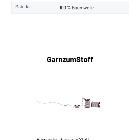
Material:
100 % Baumwolle
GarnzumStoff
Passendes Garn zum Stoff