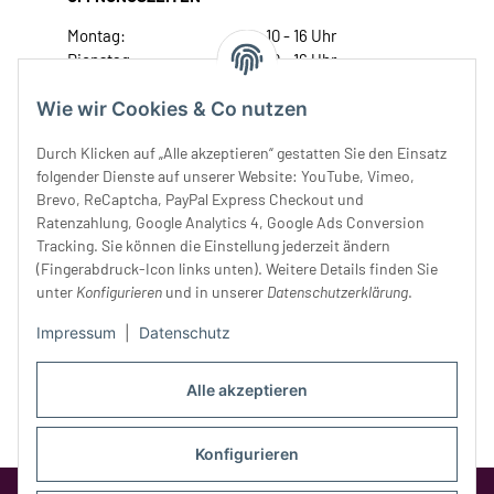
Montag:
10 - 16 Uhr
Dienstag:
10 - 16 Uhr
Mittwoch:
10 - 18 Uhr
Wie wir Cookies & Co nutzen
Donnerstag:
10 - 18 Uhr
Freitag:
10 - 18 Uhr
Durch Klicken auf „Alle akzeptieren“ gestatten Sie den Einsatz
Samstag:
10 - 14 Uhr
folgender Dienste auf unserer Website: YouTube, Vimeo,
Unser Service
Brevo, ReCaptcha, PayPal Express Checkout und
Ratenzahlung, Google Analytics 4, Google Ads Conversion
Tracking. Sie können die Einstellung jederzeit ändern
Rechtliches
(Fingerabdruck-Icon links unten). Weitere Details finden Sie
unter
Konfigurieren
und in unserer
Datenschutzerklärung
.
Impressum
|
Datenschutz
Alle akzeptieren
Konfigurieren