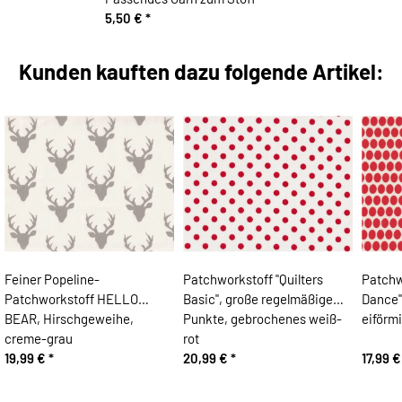
5,50 €
*
Kunden kauften dazu folgende Artikel:
Feiner Popeline-
Patchworkstoff "Quilters
Patchw
Patchworkstoff HELLO
Basic", große regelmäßige
Dance"
BEAR, Hirschgeweihe,
Punkte, gebrochenes weiß-
eiförmi
creme-grau
rot
19,99 €
*
20,99 €
*
17,99 