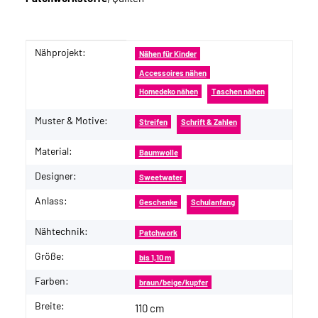
Nähprojekt:
Produkteigenschaft
Wert
Nähen für Kinder
Accessoires nähen
Homedeko nähen
Taschen nähen
Muster & Motive:
Streifen
Schrift & Zahlen
Material:
Baumwolle
Designer:
Sweetwater
Anlass:
Geschenke
Schulanfang
Nähtechnik:
Patchwork
Größe:
bis 1,10 m
Farben:
braun/beige/kupfer
Breite:
110 cm