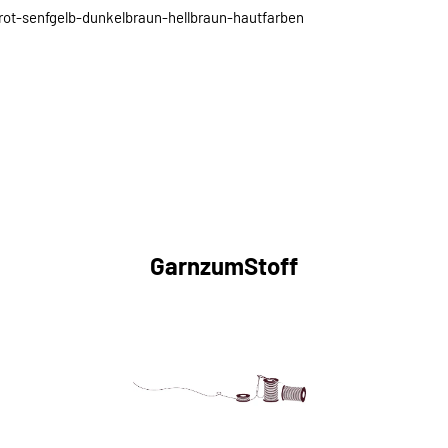
lrot-senfgelb-dunkelbraun-hellbraun-hautfarben
GarnzumStoff