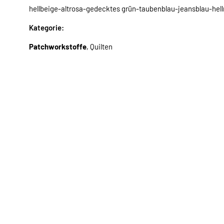
hellbeige-altrosa-gedecktes grün-taubenblau-jeansblau-hel
Kategorie:
Patchworkstoffe
, Quilten