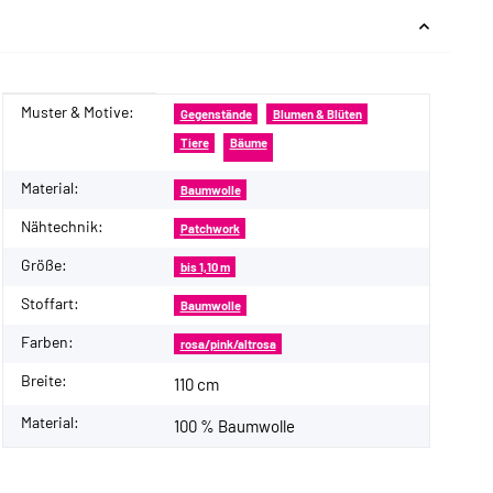
Muster & Motive:
Produkteigenschaft
Wert
Gegenstände
Blumen & Blüten
Tiere
Bäume
Material:
Baumwolle
Nähtechnik:
Patchwork
Größe:
bis 1,10 m
Stoffart:
Baumwolle
Farben:
rosa/pink/altrosa
Breite:
110 cm
Material:
100 % Baumwolle