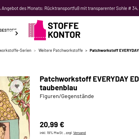
Angebot des Monats: Rücktransportfuß mit transparenter Sohle # 34,
SESTOFF
SCHNITTMUSTER
NÄHKURSE
SALE
workstoffe-Serien
Weitere Patchworkstoffe
Patchworkstoff EVERYDAY E
Patchworkstoff EVERYDAY EDEN
taubenblau
Figuren/Gegenstände
20,99 €
inkl. 19% MwSt. , zzgl.
Versand