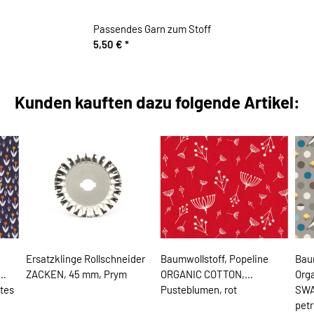
Passendes Garn zum Stoff
5,50 €
*
Kunden kauften dazu folgende Artikel:
Ersatzklinge Rollschneider
Baumwollstoff, Popeline
Baum
ZACKEN, 45 mm, Prym
ORGANIC COTTON,
Org
tes
Pusteblumen, rot
SWA
petr