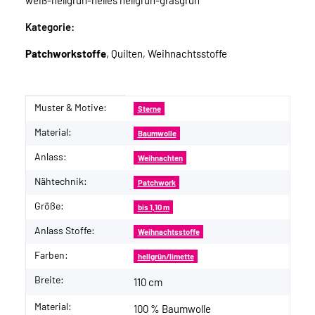
weiß-hellgrün-helles hellgrün-grasgrün
Kategorie:
Patchworkstoffe
, Quilten, Weihnachtsstoffe
Muster & Motive:
Produkteigenschaft
Wert
Sterne
Material:
Baumwolle
Anlass:
Weihnachten
Nähtechnik:
Patchwork
Größe:
bis 1,10 m
Anlass Stoffe:
Weihnachtsstoffe
Farben:
hellgrün/limette
Breite:
110 cm
Material:
100 % Baumwolle