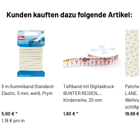
Kunden kauften dazu folgende Artikel:
5 m Gummiband Standard-
Taftband mit Digitaldruck
Patchw
Elastic, 5 mm, weiß, Prym
BUNTER REIGEN,
LANE, 
Kinderreihe, 25 mm
Weihna
schilf
5,90 €
*
1,90 €
*
19,99 
1,18 € pro m