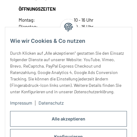
ÖFFNUNGSZEITEN
Montag:
10 - 16 Uhr
Dienstag:
10 - 16 Uhr
Mittwoch:
10 - 18 Uhr
Donnerstag:
10 - 18 Uhr
Wie wir Cookies & Co nutzen
Freitag:
10 - 18 Uhr
Durch Klicken auf „Alle akzeptieren“ gestatten Sie den Einsatz
Samstag:
10 - 14 Uhr
folgender Dienste auf unserer Website: YouTube, Vimeo,
Unser Service
Brevo, ReCaptcha, PayPal Express Checkout und
Ratenzahlung, Google Analytics 4, Google Ads Conversion
Tracking. Sie können die Einstellung jederzeit ändern
Rechtliches
(Fingerabdruck-Icon links unten). Weitere Details finden Sie
unter
Konfigurieren
und in unserer
Datenschutzerklärung
.
Impressum
|
Datenschutz
Alle akzeptieren
Konfigurieren