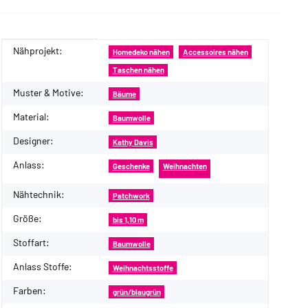
Nähprojekt:
Produkteigenschaft
Wert
Homedeko nähen
Accessoires nähen
Taschen nähen
Muster & Motive:
Bäume
Material:
Baumwolle
Designer:
Kathy Davis
Anlass:
Geschenke
Weihnachten
Nähtechnik:
Patchwork
Größe:
bis 1,10 m
Stoffart:
Baumwolle
Anlass Stoffe:
Weihnachtsstoffe
Farben:
grün/blaugrün