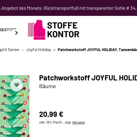
Angebot des Monats: Rücktransportfuß mit transparenter Sohle # 34,
SESTOFF
SCHNITTMUSTER
NÄHKURSE
SALE
pirit Serien
Joyful Holiday
Patchworkstoff JOYFUL HOLIDAY, Tannenbä
Patchworkstoff JOYFUL HOLI
Bäume
20,99 €
inkl. 19% MwSt. , zzgl.
Versand