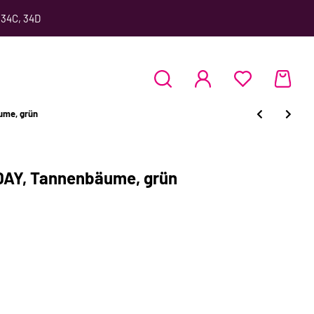
 34C, 34D
ume, grün
DAY, Tannenbäume, grün