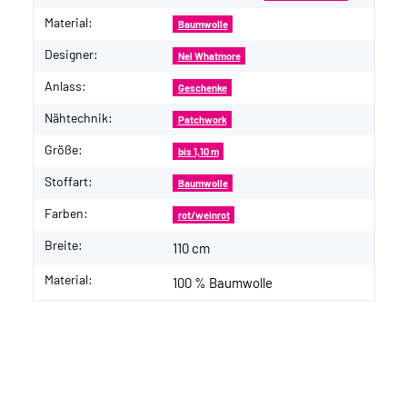
Material:
Baumwolle
Designer:
Nel Whatmore
Anlass:
Geschenke
Nähtechnik:
Patchwork
Größe:
bis 1,10 m
Stoffart:
Baumwolle
Farben:
rot/weinrot
Breite:
110 cm
Material:
100 % Baumwolle