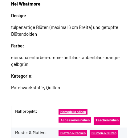
Nel Whatmore
Design:
tulpenartige Blüten (maximal 6 cm Breite) und getupfte
Blütendolden
Farbe:
eierschalenfarben-creme-hellblau-taubenblau-orange-
gelbgrün
Kategorie:
Patchworkstoffe, Quilten
Nähprojekt:
Produkteigenschaft
Wert
Homedeko nähen
Accessoires nähen
Taschen nähen
Muster & Motive:
Blätter & Ranken
Blumen & Blüten