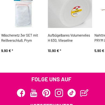
Wäschenetz 3er SET mit
Aufbügelbares Volumenvlies
Nahttre
Reißverschluß, Prym
H 630, Vlieseline
PRYM 
9,90 €
*
10,90 €
*
5,90 €
FOLGE UNS AUF