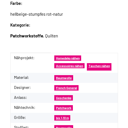
Farbe:
hellbeige-stumpfes rot-natur
Kategorie:
Patchworkstoffe
, Quilten
Nähprojekt:
Produkteigenschaft
Wert
Homedeko nähen
Accessoires nähen
Taschen nähen
Material:
Baumwolle
Designer:
French General
Anlass:
Geschenke
Nähtechnik:
Patchwork
Größe:
bis 1,10 m
Stoffart:
Baumwolle