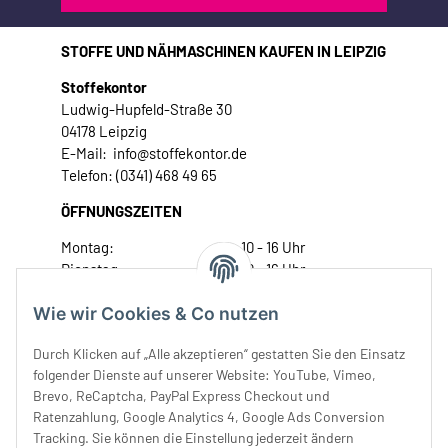
STOFFE UND NÄHMASCHINEN KAUFEN IN LEIPZIG
Stoffekontor
Ludwig-Hupfeld-Straße 30
04178 Leipzig
E-Mail: info@stoffekontor.de
Telefon: (0341) 468 49 65
ÖFFNUNGSZEITEN
Montag:
10 - 16 Uhr
Dienstag:
10 - 16 Uhr
Mittwoch:
10 - 18 Uhr
Wie wir Cookies & Co nutzen
Donnerstag:
10 - 18 Uhr
Freitag:
10 - 18 Uhr
Durch Klicken auf „Alle akzeptieren“ gestatten Sie den Einsatz
Samstag:
10 - 14 Uhr
folgender Dienste auf unserer Website: YouTube, Vimeo,
Unser Service
Brevo, ReCaptcha, PayPal Express Checkout und
Ratenzahlung, Google Analytics 4, Google Ads Conversion
Tracking. Sie können die Einstellung jederzeit ändern