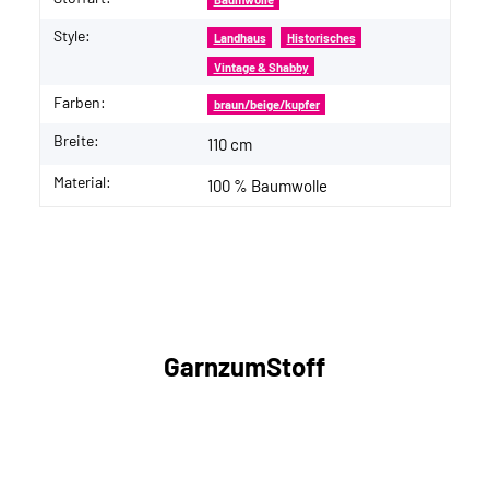
Style:
Landhaus
Historisches
Vintage & Shabby
Farben:
braun/beige/kupfer
Breite:
110 cm
Material:
100 % Baumwolle
GarnzumStoff