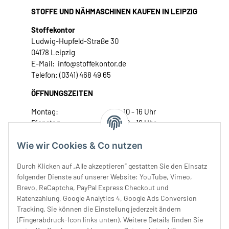
STOFFE UND NÄHMASCHINEN KAUFEN IN LEIPZIG
Stoffekontor
Ludwig-Hupfeld-Straße 30
04178 Leipzig
E-Mail: info@stoffekontor.de
Telefon: (0341) 468 49 65
ÖFFNUNGSZEITEN
Montag:
10 - 16 Uhr
Dienstag:
10 - 16 Uhr
Mittwoch:
10 - 18 Uhr
Wie wir Cookies & Co nutzen
Donnerstag:
10 - 18 Uhr
Freitag:
10 - 18 Uhr
Durch Klicken auf „Alle akzeptieren“ gestatten Sie den Einsatz
Samstag:
10 - 14 Uhr
folgender Dienste auf unserer Website: YouTube, Vimeo,
Unser Service
Brevo, ReCaptcha, PayPal Express Checkout und
Ratenzahlung, Google Analytics 4, Google Ads Conversion
Tracking. Sie können die Einstellung jederzeit ändern
Rechtliches
(Fingerabdruck-Icon links unten). Weitere Details finden Sie