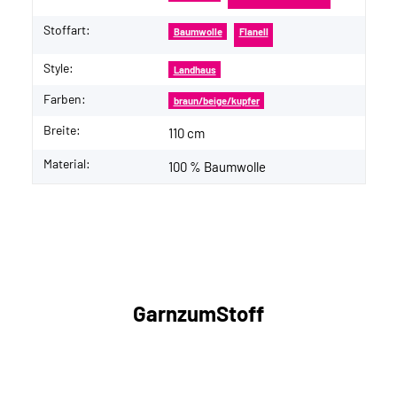
Stoffart:
Baumwolle
Flanell
Style:
Landhaus
Farben:
braun/beige/kupfer
Breite:
110 cm
Material:
100 % Baumwolle
GarnzumStoff