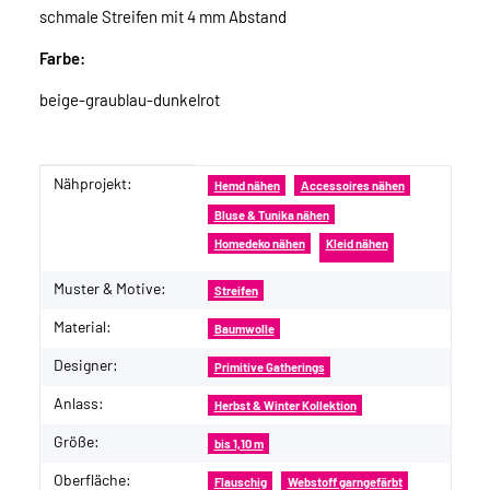
schmale Streifen mit 4 mm Abstand
Farbe:
beige-graublau-dunkelrot
Nähprojekt:
Produkteigenschaft
Wert
Hemd nähen
Accessoires nähen
Bluse & Tunika nähen
Homedeko nähen
Kleid nähen
Muster & Motive:
Streifen
Material:
Baumwolle
Designer:
Primitive Gatherings
Anlass:
Herbst & Winter Kollektion
Größe:
bis 1,10 m
Oberfläche:
Flauschig
Webstoff garngefärbt