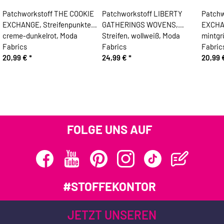
Patchworkstoff THE COOKIE
Patchworkstoff LIBERTY
Patchw
EXCHANGE, Streifenpunkte,
GATHERINGS WOVENS,
EXCHAN
creme-dunkelrot, Moda
Streifen, wollweiß, Moda
mintgr
Fabrics
Fabrics
Fabric
20,99 €
*
24,99 €
*
20,99
FOLGE UNS AUF
#STOFFEKONTOR
JETZT UNSEREN