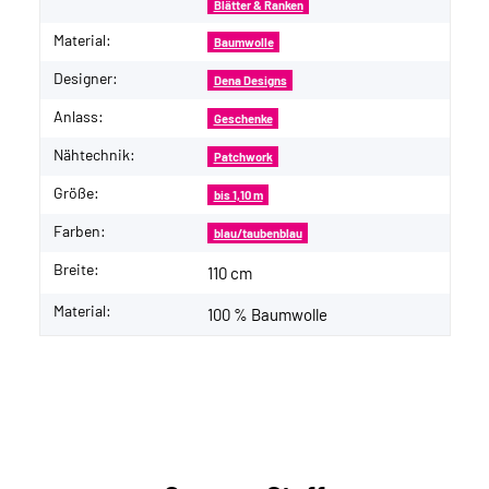
Blätter & Ranken
Material:
Baumwolle
Designer:
Dena Designs
Anlass:
Geschenke
Nähtechnik:
Patchwork
Größe:
bis 1,10 m
Farben:
blau/taubenblau
Breite:
110 cm
Material:
100 % Baumwolle