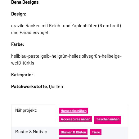
Dena Designs
Design:
grazile Ranken mit Kelch- und Zapfenblüten (6 cm breit)
und Paradiesvogel
Farbe:
hellblau-pastellgelb-hellgrün-helles olivegrün-hellbeige-
weiß-türkis
Kategorie:
Patchworkstoffe
, Quilten
Nähprojekt:
Produkteigenschaft
Wert
Homedeko nähen
Accessoires nähen
Taschen nähen
Muster & Motive:
Blumen & Blüten
Tiere