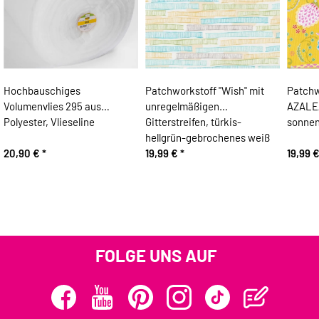
Hochbauschiges
Patchworkstoff "Wish" mit
Patchw
Volumenvlies 295 aus
unregelmäßigen
AZALEA
Polyester, Vlieseline
Gitterstreifen, türkis-
sonnen
hellgrün-gebrochenes weiß
20,90 €
*
19,99 €
*
19,99 
FOLGE UNS AUF