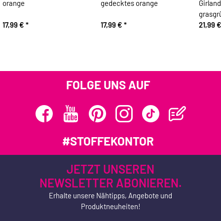
orange
gedecktes orange
Girlan
grasgr
17,99 €
*
17,99 €
*
21,99 
FOLGE UNS AUF
#STOFFEKONTOR
JETZT UNSEREN
NEWSLETTER ABONIEREN.
Erhalte unsere Nähtipps, Angebote und
Produktneuheiten!