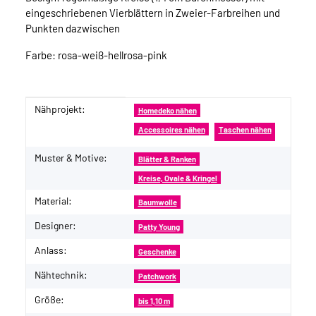
eingeschriebenen Vierblättern in Zweier-Farbreihen und
Punkten dazwischen
Farbe: rosa-weiß-hellrosa-pink
Nähprojekt:
Produkteigenschaft
Wert
Homedeko nähen
Accessoires nähen
Taschen nähen
Muster & Motive:
Blätter & Ranken
Kreise, Ovale & Kringel
Material:
Baumwolle
Designer:
Patty Young
Anlass:
Geschenke
Nähtechnik:
Patchwork
Größe:
bis 1,10 m