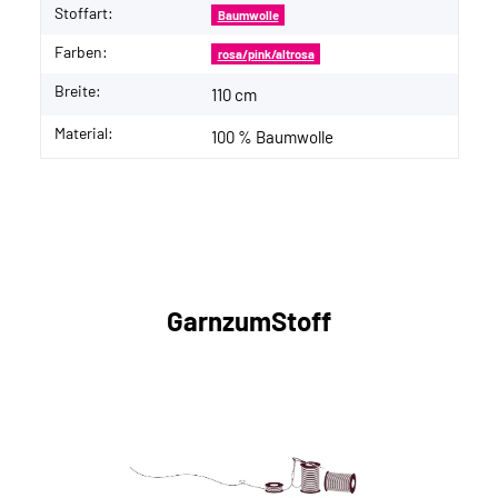
Stoffart:
Baumwolle
Farben:
rosa/pink/altrosa
Breite:
110 cm
Material:
100 % Baumwolle
GarnzumStoff