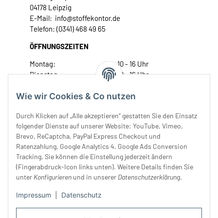
04178 Leipzig
E-Mail: info@stoffekontor.de
Telefon: (0341) 468 49 65
ÖFFNUNGSZEITEN
Montag:
10 - 16 Uhr
Dienstag:
10 - 16 Uhr
Mittwoch:
10 - 18 Uhr
Wie wir Cookies & Co nutzen
Donnerstag:
10 - 18 Uhr
Freitag:
10 - 18 Uhr
Durch Klicken auf „Alle akzeptieren“ gestatten Sie den Einsatz
Samstag:
10 - 14 Uhr
folgender Dienste auf unserer Website: YouTube, Vimeo,
Unser Service
Brevo, ReCaptcha, PayPal Express Checkout und
Ratenzahlung, Google Analytics 4, Google Ads Conversion
Tracking. Sie können die Einstellung jederzeit ändern
Rechtliches
(Fingerabdruck-Icon links unten). Weitere Details finden Sie
unter
Konfigurieren
und in unserer
Datenschutzerklärung
.
Impressum
|
Datenschutz