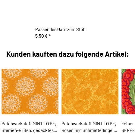
Passendes Garn zum Stoff
5,50 €
*
Kunden kauften dazu folgende Artikel:
Patchworkstoff MINT TO BE,
Patchworkstoff MINT TO BE,
Feiner
Sternen-Blüten, gedecktes
Rosen und Schmetterlinge,
SERPEN