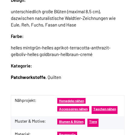
Design:
unterschiedlich große Blüten (maximal 8,5 cm),
dazwischen naturalistische Waldtier-Zeichnungen wie
Eule, Reh, Fuchs, Fasan und Hase
Farbe:
helles mintgrün-helles aprikot-terracotta-anthrazit-
gelboliv-helles goldbraun-hellbraun-cremé
Kategorie:
Patchworkstoffe
, Quilten
Nähprojekt:
Produkteigenschaft
Wert
Homedeko nähen
Accessoires nähen
Taschen nähen
Muster & Motive:
Blumen & Blüten
Tiere
Material:
Baumwolle