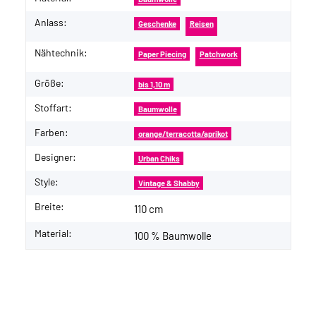
Anlass:
Geschenke
Reisen
Nähtechnik:
Paper Piecing
Patchwork
Größe:
bis 1,10 m
Stoffart:
Baumwolle
Farben:
orange/terracotta/aprikot
Designer:
Urban Chiks
Style:
Vintage & Shabby
Breite:
110 cm
Material:
100 % Baumwolle