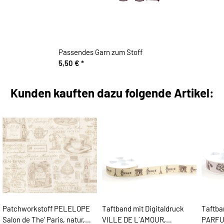
Passendes Garn zum Stoff
5,50 €
*
Kunden kauften dazu folgende Artikel:
Patchworkstoff PELELOPE
Taftband mit Digitaldruck
Taftba
Salon de The' Paris, natur,
VILLE DE L`AMOUR,
PARFU