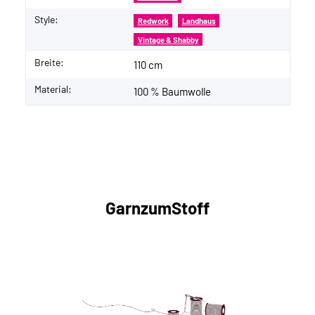
Style:
Redwork
Landhaus
Vintage & Shabby
Breite:
110 cm
Material:
100 % Baumwolle
GarnzumStoff