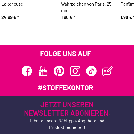
Lakehouse
Wahrzeichen von Paris, 25
Parfüm
mm
24,99 €
*
1,90 €
*
1,90 €
FOLGE UNS AUF
#STOFFEKONTOR
JETZT UNSEREN
NEWSLETTER ABONIEREN.
Erhalte unsere Nähtipps, Angebote und
Produktneuheiten!