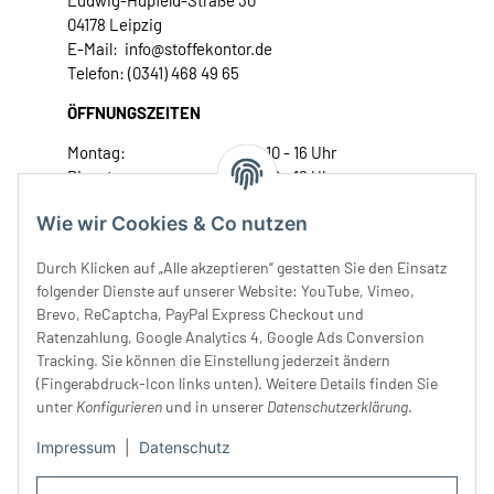
Ludwig-Hupfeld-Straße 30
04178 Leipzig
E-Mail: info@stoffekontor.de
Telefon: (0341) 468 49 65
ÖFFNUNGSZEITEN
Montag:
10 - 16 Uhr
Dienstag:
10 - 16 Uhr
Mittwoch:
10 - 18 Uhr
Wie wir Cookies & Co nutzen
Donnerstag:
10 - 18 Uhr
Freitag:
10 - 18 Uhr
Durch Klicken auf „Alle akzeptieren“ gestatten Sie den Einsatz
Samstag:
10 - 14 Uhr
folgender Dienste auf unserer Website: YouTube, Vimeo,
Brevo, ReCaptcha, PayPal Express Checkout und
Unser Service
Ratenzahlung, Google Analytics 4, Google Ads Conversion
Tracking. Sie können die Einstellung jederzeit ändern
Rechtliches
(Fingerabdruck-Icon links unten). Weitere Details finden Sie
unter
Konfigurieren
und in unserer
Datenschutzerklärung
.
Impressum
|
Datenschutz