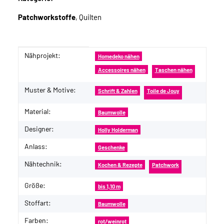
Patchworkstoffe
, Quilten
Nähprojekt:
Produkteigenschaft
Wert
Homedeko nähen
Accessoires nähen
Taschen nähen
Muster & Motive:
Schrift & Zahlen
Toile de Jouy
Material:
Baumwolle
Designer:
Holly Holderman
Anlass:
Geschenke
Nähtechnik:
Kochen & Rezepte
Patchwork
Größe:
bis 1,10 m
Stoffart:
Baumwolle
Farben:
rot/weinrot