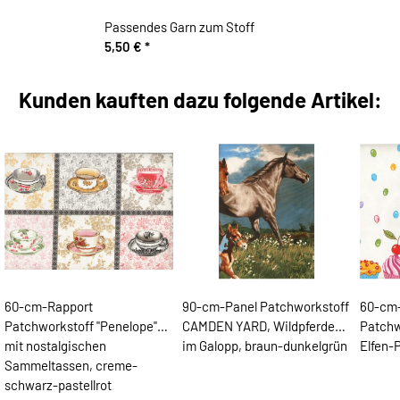
Passendes Garn zum Stoff
5,50 €
*
Kunden kauften dazu folgende Artikel:
60-cm-Rapport
90-cm-Panel Patchworkstoff
60-cm
Patchworkstoff "Penelope"
CAMDEN YARD, Wildpferde
Patchw
mit nostalgischen
im Galopp, braun-dunkelgrün
Elfen-
Sammeltassen, creme-
schwarz-pastellrot