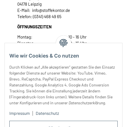
04178 Leipzig
E-Mail: info@stoffekontor.de
Telefon: (0341) 468 49 65
ÖFFNUNGSZEITEN
Montag:
10 - 16 Uhr
Dienstag:
10 - 16 Uhr
Mittwoch:
10 - 18 Uhr
Wie wir Cookies & Co nutzen
Donnerstag:
10 - 18 Uhr
Freitag:
10 - 18 Uhr
Durch Klicken auf „Alle akzeptieren“ gestatten Sie den Einsatz
Samstag:
10 - 14 Uhr
folgender Dienste auf unserer Website: YouTube, Vimeo,
Unser Service
Brevo, ReCaptcha, PayPal Express Checkout und
Ratenzahlung, Google Analytics 4, Google Ads Conversion
Tracking. Sie können die Einstellung jederzeit ändern
Rechtliches
(Fingerabdruck-Icon links unten). Weitere Details finden Sie
unter
Konfigurieren
und in unserer
Datenschutzerklärung
.
Impressum
|
Datenschutz