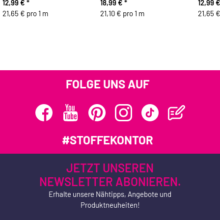
12,99 €
*
18,99 €
*
12,99 
21,65 € pro 1 m
21,10 € pro 1 m
21,65 €
FOLGE UNS AUF
#STOFFEKONTOR
JETZT UNSEREN
NEWSLETTER ABONIEREN.
Erhalte unsere Nähtipps, Angebote und
Produktneuheiten!