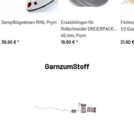
Dampfbügeleisen MINI, Prym
Ersatzklingen für
Flotte
Rollschneider DREIERPACK,
1/2 Qu
45 mm, Prym
39,90 €
*
19,90 €
*
21,90 
GarnzumStoff