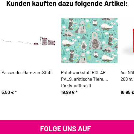
Kunden kauften dazu folgende Artikel:
Passendes Garn zum Stoff
Patchworkstoff POLAR
4er Nä
PALS, arktische Tiere,
200 m, 
türkis-anthrazit
5,50 €
*
19,99 €
*
16,95 
FOLGE UNS AUF