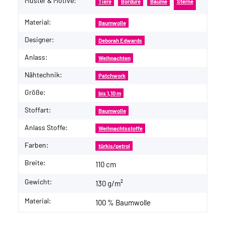
Muster & Motive:
Tiere
Bordüre
Bäume
Sterne
Material:
Baumwolle
Designer:
Deborah Edwards
Anlass:
Weihnachten
Nähtechnik:
Patchwork
Größe:
bis 1,10 m
Stoffart:
Baumwolle
Anlass Stoffe:
Weihnachtsstoffe
Farben:
türkis/petrol
Breite:
110 cm
Gewicht:
130 g/m²
Material:
100 % Baumwolle