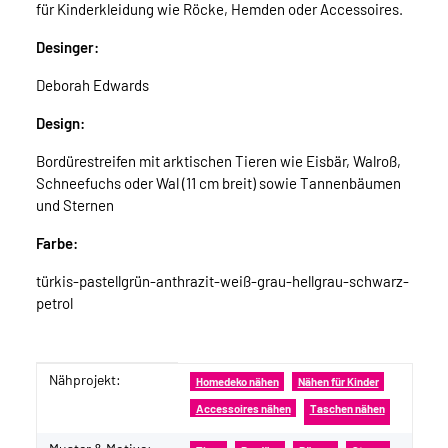
für Kinderkleidung wie Röcke, Hemden oder Accessoires.
Desinger:
Deborah Edwards
Design:
Bordürestreifen mit arktischen Tieren wie Eisbär, Walroß,
Schneefuchs oder Wal (11 cm breit) sowie Tannenbäumen
und Sternen
Farbe:
türkis-pastellgrün-anthrazit-weiß-grau-hellgrau-schwarz-
petrol
Nähprojekt:
Produkteigenschaft
Wert
Homedeko nähen
Nähen für Kinder
Accessoires nähen
Taschen nähen