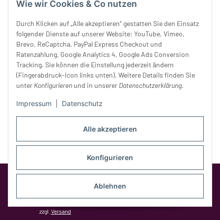
Wie wir Cookies & Co nutzen
Donnerstag:
10 - 18 Uhr
Freitag:
10 - 18 Uhr
Durch Klicken auf „Alle akzeptieren“ gestatten Sie den Einsatz
Samstag:
10 - 14 Uhr
folgender Dienste auf unserer Website: YouTube, Vimeo,
Unser Service
Brevo, ReCaptcha, PayPal Express Checkout und
Ratenzahlung, Google Analytics 4, Google Ads Conversion
Tracking. Sie können die Einstellung jederzeit ändern
Rechtliches
(Fingerabdruck-Icon links unten). Weitere Details finden Sie
unter
Konfigurieren
und in unserer
Datenschutzerklärung
.
Impressum
|
Datenschutz
Alle akzeptieren
Konfigurieren
Google Analytics deaktivieren
Status:
Opt-Out-Cookie ist nicht gesetzt
Ablehnen
(Tracking aktiv)
* Alle Preise inkl. gesetzlicher MwSt.,
zzgl.
Versand