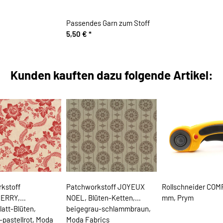
Passendes Garn zum Stoff
5,50 €
*
Kunden kauften dazu folgende Artikel:
kstoff
Patchworkstoff JOYEUX
Rollschneider COM
ERRY,
NOEL, Blüten-Ketten,
mm, Prym
latt-Blüten,
beigegrau-schlammbraun,
-pastellrot, Moda
Moda Fabrics