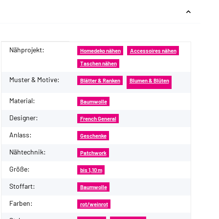
Nähprojekt:
Produkteigenschaft
Wert
Homedeko nähen
Accessoires nähen
Taschen nähen
Muster & Motive:
Blätter & Ranken
Blumen & Blüten
Material:
Baumwolle
Designer:
French General
Anlass:
Geschenke
Nähtechnik:
Patchwork
Größe:
bis 1,10 m
Stoffart:
Baumwolle
Farben:
rot/weinrot