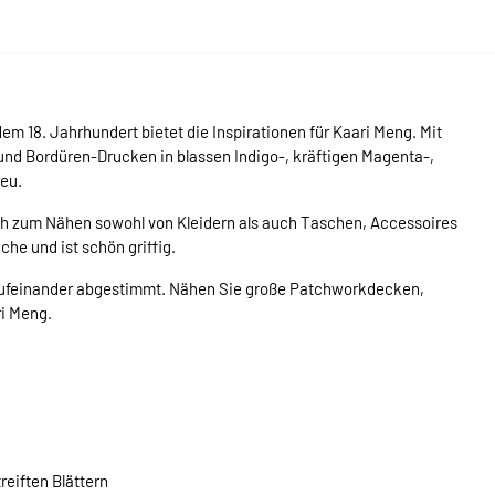
m 18. Jahrhundert bietet die Inspirationen für Kaari Meng. Mit
- und Bordüren-Drucken in blassen Indigo-, kräftigen Magenta-,
reu.
ch zum Nähen sowohl von Kleidern als auch Taschen, Accessoires
he und ist schön griffig.
n aufeinander abgestimmt. Nähen Sie große Patchworkdecken,
i Meng.
reiften Blättern