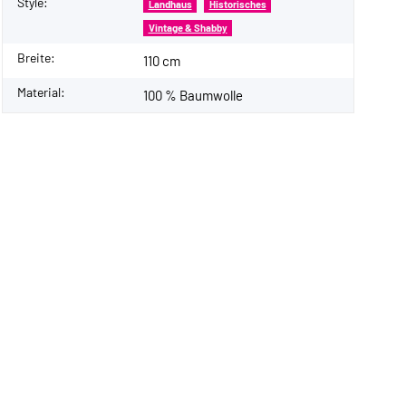
Style:
Landhaus
Historisches
Vintage & Shabby
Breite:
110 cm
Material:
100 % Baumwolle