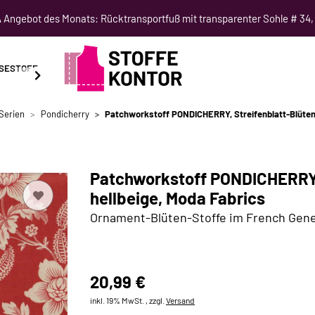
Angebot des Monats: Rücktransportfuß mit transparenter Sohle # 34,
SESTOFF
SCHNITTMUSTER
NÄHKURSE
SALE
Serien
Pondicherry
Patchworkstoff PONDICHERRY, Streifenblatt-Blüten, 
Patchworkstoff PONDICHERRY, 
hellbeige, Moda Fabrics
Ornament-Blüten-Stoffe im French Gene
20,99 €
inkl. 19% MwSt. , zzgl.
Versand