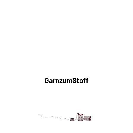
GarnzumStoff