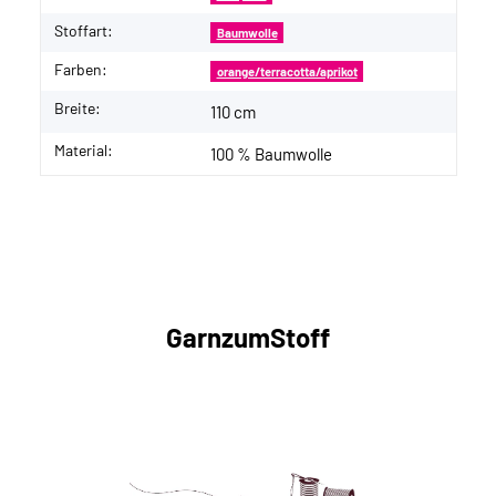
Stoffart:
Baumwolle
Farben:
orange/terracotta/aprikot
Breite:
110 cm
Material:
100 % Baumwolle
GarnzumStoff