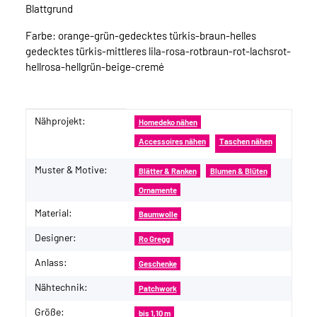
Blattgrund
Farbe: orange-grün-gedecktes türkis-braun-helles
gedecktes türkis-mittleres lila-rosa-rotbraun-rot-lachsrot-
hellrosa-hellgrün-beige-cremé
Nähprojekt:
Produkteigenschaft
Wert
Homedeko nähen
Accessoires nähen
Taschen nähen
Muster & Motive:
Blätter & Ranken
Blumen & Blüten
Ornamente
Material:
Baumwolle
Designer:
Ro Gregg
Anlass:
Geschenke
Nähtechnik:
Patchwork
Größe:
bis 1,10 m