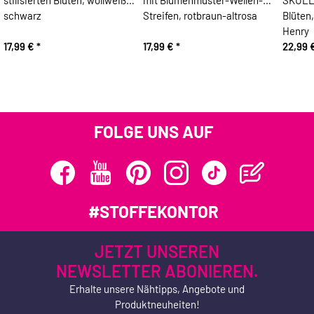
schwarz
Streifen, rotbraun-altrosa
Blüten,
Henry
17,99 €
*
17,99 €
*
22,99 
FOLGE UNS AUF
#STOFFEKONTOR
JETZT UNSEREN
NEWSLETTER ABONIEREN.
Erhalte unsere Nähtipps, Angebote und
Produktneuheiten!