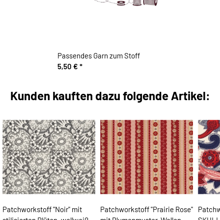
Passendes Garn zum Stoff
5,50 €
*
Kunden kauften dazu folgende Artikel:
Patchworkstoff "Noir" mit
Patchworkstoff "Prairie Rose"
Patchw
stilisierten Blüten, wollweiß-
mit Blumenmuster-Wellen-
SKULL,