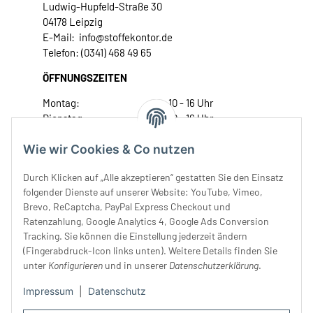
Ludwig-Hupfeld-Straße 30
04178 Leipzig
E-Mail: info@stoffekontor.de
Telefon: (0341) 468 49 65
ÖFFNUNGSZEITEN
Montag:
10 - 16 Uhr
Dienstag:
10 - 16 Uhr
Mittwoch:
10 - 18 Uhr
Wie wir Cookies & Co nutzen
Donnerstag:
10 - 18 Uhr
Freitag:
10 - 18 Uhr
Durch Klicken auf „Alle akzeptieren“ gestatten Sie den Einsatz
Samstag:
10 - 14 Uhr
folgender Dienste auf unserer Website: YouTube, Vimeo,
Unser Service
Brevo, ReCaptcha, PayPal Express Checkout und
Ratenzahlung, Google Analytics 4, Google Ads Conversion
Tracking. Sie können die Einstellung jederzeit ändern
Rechtliches
(Fingerabdruck-Icon links unten). Weitere Details finden Sie
unter
Konfigurieren
und in unserer
Datenschutzerklärung
.
Impressum
|
Datenschutz