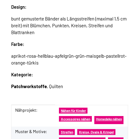
Design:
bunt gemusterte Bänder als Längsstreifen (maximal 1,5 cm
breit) mit Blümchen, Punkten, Kreisen, Streifen und
Blattranken
Farbe:
aprikot-rosa-hellblau-apfelgrün-grün-maisgelb-pastellrot-
orange-türkis
Kategorie:
Patchworkstoffe
, Quilten
Nähprojekt:
Produkteigenschaft
Wert
Nähen für Kinder
Accessoires nähen
Homedeko nähen
Muster & Motive:
Streifen
Kreise, Ovale & Kringel