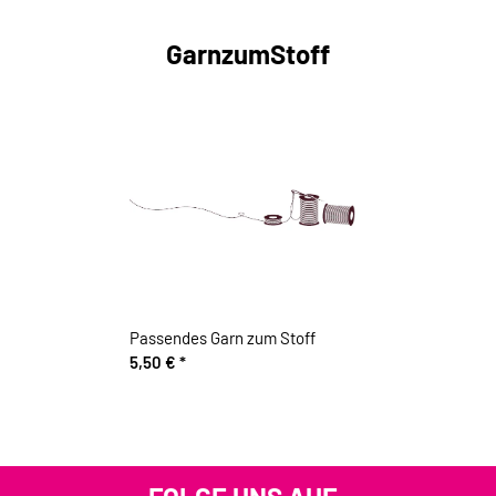
GarnzumStoff
Passendes Garn zum Stoff
5,50 €
*