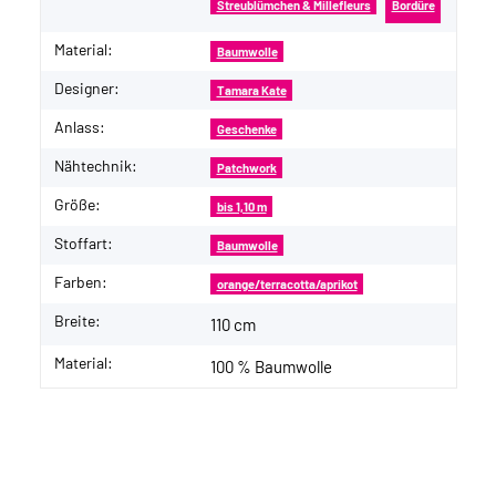
Streublümchen & Millefleurs
Bordüre
Material:
Baumwolle
Designer:
Tamara Kate
Anlass:
Geschenke
Nähtechnik:
Patchwork
Größe:
bis 1,10 m
Stoffart:
Baumwolle
Farben:
orange/terracotta/aprikot
Breite:
110 cm
Material:
100 % Baumwolle