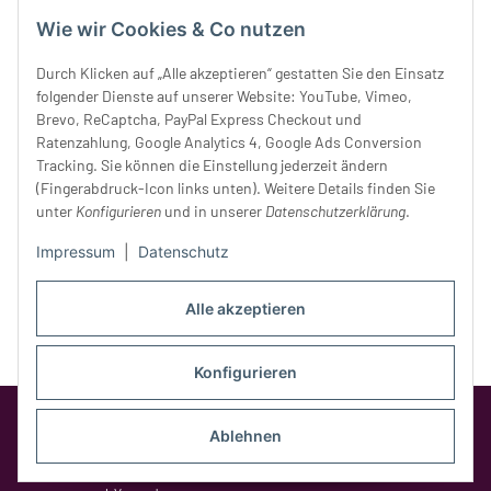
Mittwoch:
10 - 18 Uhr
Wie wir Cookies & Co nutzen
Donnerstag:
10 - 18 Uhr
Freitag:
10 - 18 Uhr
Durch Klicken auf „Alle akzeptieren“ gestatten Sie den Einsatz
Samstag:
10 - 14 Uhr
folgender Dienste auf unserer Website: YouTube, Vimeo,
Unser Service
Brevo, ReCaptcha, PayPal Express Checkout und
Ratenzahlung, Google Analytics 4, Google Ads Conversion
Tracking. Sie können die Einstellung jederzeit ändern
Rechtliches
(Fingerabdruck-Icon links unten). Weitere Details finden Sie
unter
Konfigurieren
und in unserer
Datenschutzerklärung
.
Impressum
|
Datenschutz
Alle akzeptieren
Konfigurieren
Google Analytics deaktivieren
Status:
Opt-Out-Cookie ist nicht gesetzt
Ablehnen
(Tracking aktiv)
* Alle Preise inkl. gesetzlicher MwSt.,