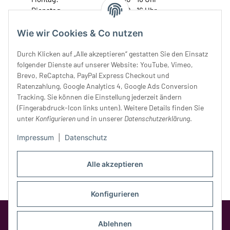
Dienstag:
10 - 16 Uhr
Mittwoch:
10 - 18 Uhr
Wie wir Cookies & Co nutzen
Donnerstag:
10 - 18 Uhr
Freitag:
10 - 18 Uhr
Durch Klicken auf „Alle akzeptieren“ gestatten Sie den Einsatz
Samstag:
10 - 14 Uhr
folgender Dienste auf unserer Website: YouTube, Vimeo,
Unser Service
Brevo, ReCaptcha, PayPal Express Checkout und
Ratenzahlung, Google Analytics 4, Google Ads Conversion
Tracking. Sie können die Einstellung jederzeit ändern
Rechtliches
(Fingerabdruck-Icon links unten). Weitere Details finden Sie
unter
Konfigurieren
und in unserer
Datenschutzerklärung
.
Impressum
|
Datenschutz
Alle akzeptieren
Konfigurieren
Google Analytics deaktivieren
Status:
Opt-Out-Cookie ist nicht gesetzt
Ablehnen