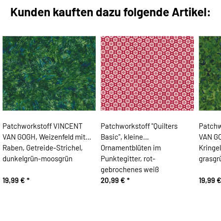
Kunden kauften dazu folgende Artikel:
Patchworkstoff VINCENT
Patchworkstoff "Quilters
Patchw
VAN GOGH, Weizenfeld mit
Basic", kleine
VAN GO
Raben, Getreide-Strichel,
Ornamentblüten im
Kringe
dunkelgrün-moosgrün
Punktegitter, rot-
grasgr
gebrochenes weiß
19,99 €
*
20,99 €
*
19,99 