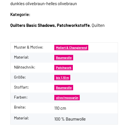
dunkles olivebraun-helles olivebraun
Kategorie:
Quilters Basic Shadows, Patchworkstoffe
, Quilten
Muster & Motive:
Produkteigenschaft
Wert
Meliert & Changierend
Material:
Baumwolle
Nähtechnik:
Patchwork
Größe:
bis 1,10 m
Stoffart:
Baumwolle
Farben:
olive/moosgrün
Breite:
110 cm
Material:
100 % Baumwolle