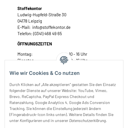
Stoffekontor
Ludwig-Hupfeld-Straße 30
04178 Leipzig
E-Mail: info@stoffekontor.de
Telefon: (0341) 468 49 65
ÖFFNUNGSZEITEN
Montag:
10 - 16 Uhr
Dienstag:
10 - 16 Uhr
Mittwoch:
10 - 18 Uhr
Wie wir Cookies & Co nutzen
Donnerstag:
10 - 18 Uhr
Freitag:
10 - 18 Uhr
Durch Klicken auf „Alle akzeptieren“ gestatten Sie den Einsatz
Samstag:
10 - 14 Uhr
folgender Dienste auf unserer Website: YouTube, Vimeo,
Unser Service
Brevo, ReCaptcha, PayPal Express Checkout und
Ratenzahlung, Google Analytics 4, Google Ads Conversion
Tracking. Sie können die Einstellung jederzeit ändern
Rechtliches
(Fingerabdruck-Icon links unten). Weitere Details finden Sie
unter
Konfigurieren
und in unserer
Datenschutzerklärung
.