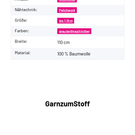
Nähtechnik:
Patchwork
Größe:
bis 1,10 m
Farben:
grau/anthrazit/silber
Breite:
110 cm
Material:
100 % Baumwolle
GarnzumStoff