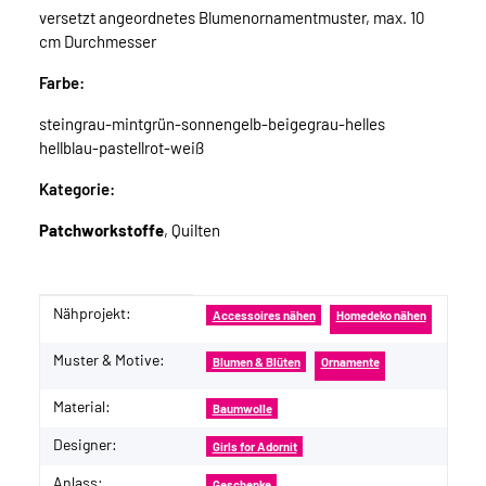
versetzt angeordnetes Blumenornamentmuster, max. 10
cm Durchmesser
Farbe:
steingrau-mintgrün-sonnengelb-beigegrau-helles
hellblau-pastellrot-weiß
Kategorie:
Patchworkstoffe
, Quilten
Nähprojekt:
Produkteigenschaft
Wert
Accessoires nähen
Homedeko nähen
Muster & Motive:
Blumen & Blüten
Ornamente
Material:
Baumwolle
Designer:
Girls for Adornit
Anlass:
Geschenke