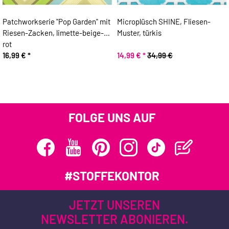
Patchworkserie "Pop Garden" mit
Microplüsch SHINE, Fliesen-
Riesen-Zacken, limette-beige-
Muster, türkis
rot
16,99 €
*
14,99 €
*
34,99 €
FOLGE UNS AUF
#STOFFEKONTOR
JETZT UNSEREN
NEWSLETTER ABONIEREN.