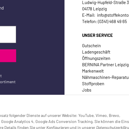
Ludwig-Hupfeld-Straße 
nd
04178 Leipzig
E-Mail: info@stoffekonto
Telefon: (0341) 468 49 65
UNSER SERVICE
Gutschein
Ladengeschäft
Öffnungszeiten
BERNINA Partner Leipzig
Markenwelt
t
Nähmaschinen-Reparatu
sortiment
Stoffproben
Jobs
Kontakt
Einsatz folgender Dienste auf unserer Website: YouTube, Vimeo, Brevo,
oogle Analytics 4, Google Ads Conversion Tracking. Sie können die Eins
re Details finden Sie unter
Konfigurieren
und in unserer
Datenschutzerklär