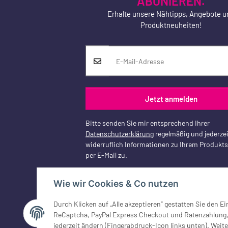
ABONIEREN.
Erhalte unsere Nähtipps, Angebote u
Produktneuheiten!
Jetzt anmelden
Bitte senden Sie mir entsprechend Ihrer
Datenschutzerklärung
regelmäßig und jederzei
widerruflich Informationen zu Ihrem Produkt
per E-Mail zu.
Wie wir Cookies & Co nutzen
Durch Klicken auf „Alle akzeptieren“ gestatten Sie den 
Vertrag widerrufen
ReCaptcha, PayPal Express Checkout und Ratenzahlung, G
jederzeit ändern (Fingerabdruck-Icon links unten). Weite