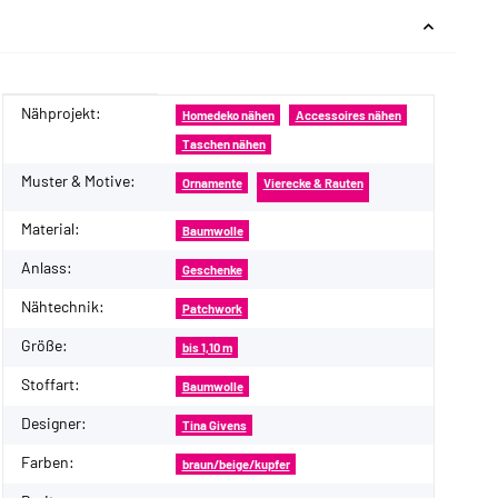
Nähprojekt:
Produkteigenschaft
Wert
Homedeko nähen
Accessoires nähen
Taschen nähen
Muster & Motive:
Ornamente
Vierecke & Rauten
Material:
Baumwolle
Anlass:
Geschenke
Nähtechnik:
Patchwork
Größe:
bis 1,10 m
Stoffart:
Baumwolle
Designer:
Tina Givens
Farben:
braun/beige/kupfer