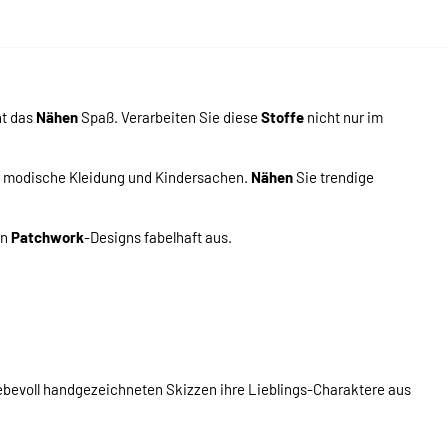
ht das
Nähen
Spaß. Verarbeiten Sie diese
Stoffe
nicht nur im
r modische Kleidung und Kindersachen.
Nähen
Sie trendige
en
Patchwork
-Designs fabelhaft aus.
 liebevoll handgezeichneten Skizzen ihre Lieblings-Charaktere aus