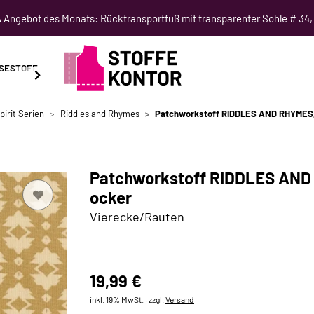
Angebot des Monats: Rücktransportfuß mit transparenter Sohle # 34,
SESTOFF
SCHNITTMUSTER
NÄHKURSE
SALE
pirit Serien
Riddles and Rhymes
Patchworkstoff RIDDLES AND RHYMES,
Patchworkstoff RIDDLES AND
ocker
Vierecke/Rauten
19,99 €
inkl. 19% MwSt. , zzgl.
Versand