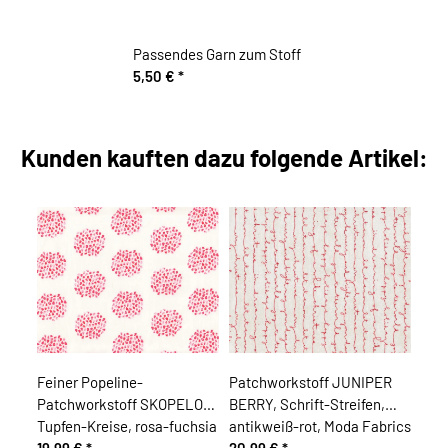
Passendes Garn zum Stoff
5,50 €
*
Kunden kauften dazu folgende Artikel:
Feiner Popeline-
Patchworkstoff JUNIPER
Patchworkstoff SKOPELOS,
BERRY, Schrift-Streifen,
Tupfen-Kreise, rosa-fuchsia
antikweiß-rot, Moda Fabrics
19,99 €
*
20,99 €
*