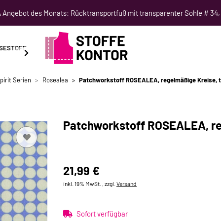
Angebot des Monats: Rücktransportfuß mit transparenter Sohle # 34,
SESTOFF
SCHNITTMUSTER
NÄHKURSE
SALE
pirit Serien
Rosealea
Patchworkstoff ROSEALEA, regelmäßige Kreise, 
Patchworkstoff ROSEALEA, re
21,99 €
inkl. 19% MwSt. , zzgl.
Versand
Sofort verfügbar