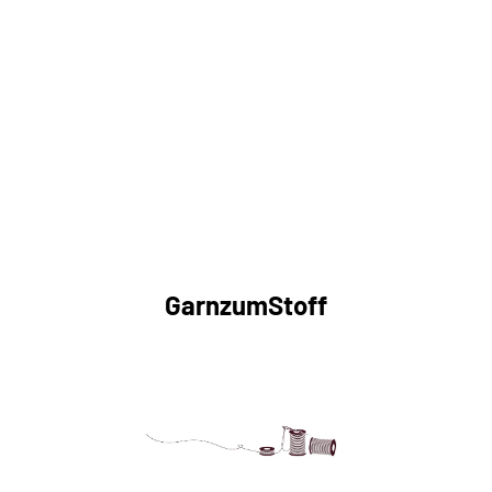
GarnzumStoff