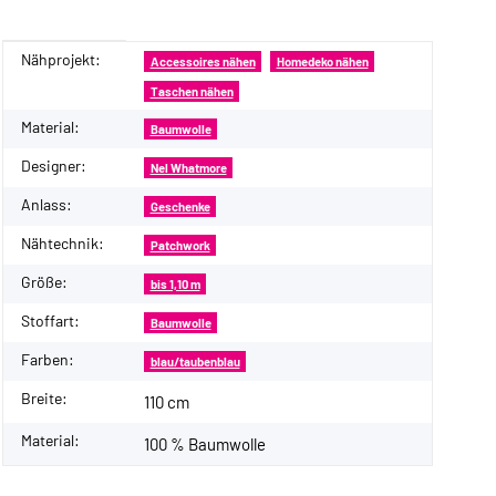
Nähprojekt:
Produkteigenschaft
Wert
Accessoires nähen
Homedeko nähen
Taschen nähen
Material:
Baumwolle
Designer:
Nel Whatmore
Anlass:
Geschenke
Nähtechnik:
Patchwork
Größe:
bis 1,10 m
Stoffart:
Baumwolle
Farben:
blau/taubenblau
Breite:
110 cm
Material:
100 % Baumwolle