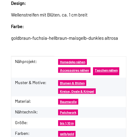
Design:
Wellenstreifen mit Blüten, ca. 1 cm breit
Farbe:
goldbraun-fuchsia-hellbraun-maisgelb-dunkles altrosa
Nähprojekt:
Produkteigenschaft
Wert
Homedeko nähen
Accessoires nähen
Taschen nähen
Muster & Motive:
Blumen & Blüten
Kreise, Ovale & Kringel
Material:
Baumwolle
Nähtechnik:
Patchwork
Größe:
bis 1,10 m
Farben:
gelb/gold