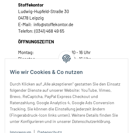
Stoffekontor
Ludwig-Hupfeld-Straße 30
04178 Leipzig
E-Mail: info@stoffekontor.de
Telefon: (0341) 468 49 65
ÖFFNUNGSZEITEN
Montag:
10 - 16 Uhr
Dienstag:
10 - 16 Uhr
Mittwoch:
10 - 18 Uhr
Wie wir Cookies & Co nutzen
Donnerstag:
10 - 18 Uhr
Freitag:
10 - 18 Uhr
Durch Klicken auf „Alle akzeptieren“ gestatten Sie den Einsatz
Samstag:
10 - 14 Uhr
folgender Dienste auf unserer Website: YouTube, Vimeo,
Unser Service
Brevo, ReCaptcha, PayPal Express Checkout und
Ratenzahlung, Google Analytics 4, Google Ads Conversion
Tracking. Sie können die Einstellung jederzeit ändern
Rechtliches
(Fingerabdruck-Icon links unten). Weitere Details finden Sie
unter
Konfigurieren
und in unserer
Datenschutzerklärung
.
Impressum
|
Datenschutz