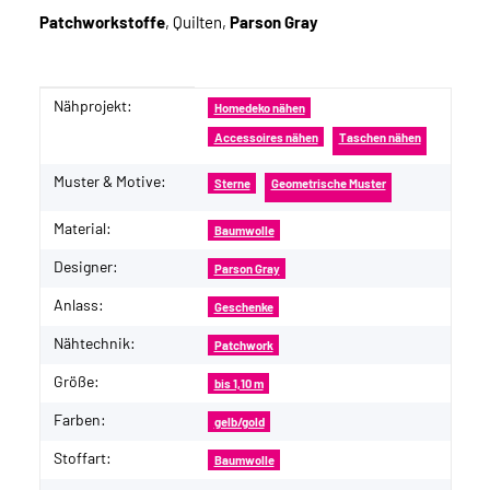
Patchworkstoffe
, Quilten,
Parson Gray
Nähprojekt:
Produkteigenschaft
Wert
Homedeko nähen
Accessoires nähen
Taschen nähen
Muster & Motive:
Sterne
Geometrische Muster
Material:
Baumwolle
Designer:
Parson Gray
Anlass:
Geschenke
Nähtechnik:
Patchwork
Größe:
bis 1,10 m
Farben:
gelb/gold
Stoffart:
Baumwolle