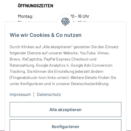
ÖFFNUNGSZEITEN
Montag:
10 - 16 Uhr
Dienstag:
10 - 16 Uhr
Mittwoch:
10 - 18 Uhr
Wie wir Cookies & Co nutzen
Donnerstag:
10 - 18 Uhr
Freitag:
10 - 18 Uhr
Durch Klicken auf „Alle akzeptieren“ gestatten Sie den Einsatz
Samstag:
10 - 14 Uhr
folgender Dienste auf unserer Website: YouTube, Vimeo,
Brevo, ReCaptcha, PayPal Express Checkout und
Unser Service
Ratenzahlung, Google Analytics 4, Google Ads Conversion
Tracking. Sie können die Einstellung jederzeit ändern
Rechtliches
(Fingerabdruck-Icon links unten). Weitere Details finden Sie
unter
Konfigurieren
und in unserer
Datenschutzerklärung
.
Impressum
|
Datenschutz
Alle akzeptieren
Konfigurieren