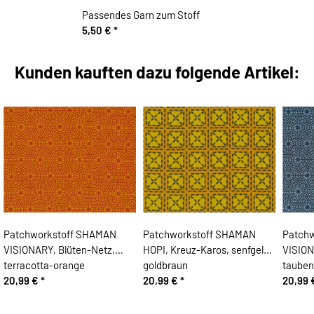
Passendes Garn zum Stoff
5,50 €
*
Kunden kauften dazu folgende Artikel:
Patchworkstoff SHAMAN
Patchworkstoff SHAMAN
Patch
VISIONARY, Blüten-Netz,
HOPI, Kreuz-Karos, senfgelb-
VISION
terracotta-orange
goldbraun
tauben
20,99 €
*
20,99 €
*
20,99