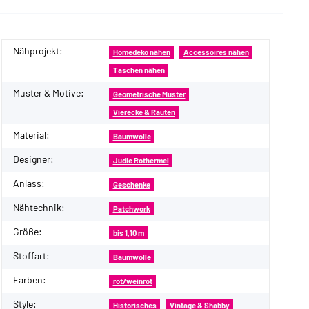
Nähprojekt:
Produkteigenschaft
Wert
Homedeko nähen
Accessoires nähen
Taschen nähen
Muster & Motive:
Geometrische Muster
Vierecke & Rauten
Material:
Baumwolle
Designer:
Judie Rothermel
Anlass:
Geschenke
Nähtechnik:
Patchwork
Größe:
bis 1,10 m
Stoffart:
Baumwolle
Farben:
rot/weinrot
Style:
Historisches
Vintage & Shabby