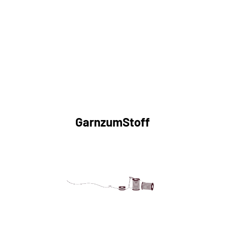
GarnzumStoff