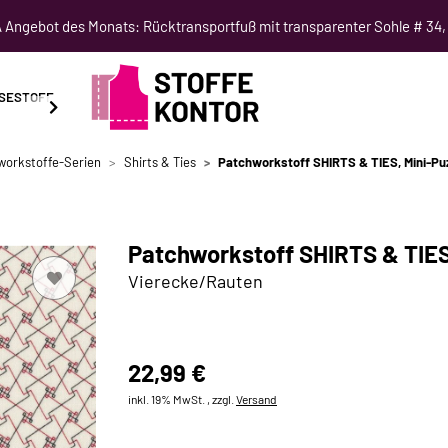
Angebot des Monats: Rücktransportfuß mit transparenter Sohle # 34,
SESTOFF
SCHNITTMUSTER
NÄHKURSE
SALE
workstoffe-Serien
Shirts & Ties
Patchworkstoff SHIRTS & TIES, Mini-Pu
Patchworkstoff SHIRTS & TIES
Vierecke/Rauten
22,99 €
inkl. 19% MwSt. , zzgl.
Versand