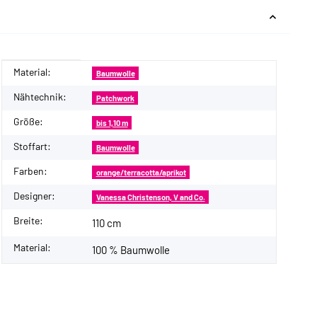
Material:
Produkteigenschaft
Wert
Baumwolle
Nähtechnik:
Patchwork
Größe:
bis 1,10 m
Stoffart:
Baumwolle
Farben:
orange/terracotta/aprikot
Designer:
Vanessa Christenson, V and Co.
Breite:
110 cm
Material:
100 % Baumwolle