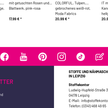
,
mit getuschten Rosen und
COLORFUL, Tulpen,
IT m
ge,
Blattwerk, pink-rosa
gebrochenes weiß-rot,
Kan
Moda Fabrics
hell
17,99 €
*
20,99 €
*
20,
STOFFE UND NÄHMASCH
IN LEIPZIG
TTER
Stoffekontor
Ludwig-Hupfeld-Straße 
nd
04178 Leipzig
E-Mail: info@stoffekonto
Telefon: (0341) 468 49 65