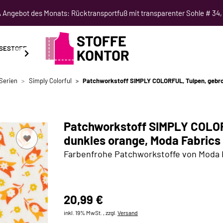
Angebot des Monats: Rücktransportfuß mit transparenter Sohle # 34,
SESTOFF
SCHNITTMUSTER
NÄHKURSE
SALE
Serien
Simply Colorful
Patchworkstoff SIMPLY COLORFUL, Tulpen, gebro
Patchworkstoff SIMPLY COLOR
dunkles orange, Moda Fabrics
Farbenfrohe Patchworkstoffe von Moda 
20,99 €
inkl. 19% MwSt. , zzgl.
Versand