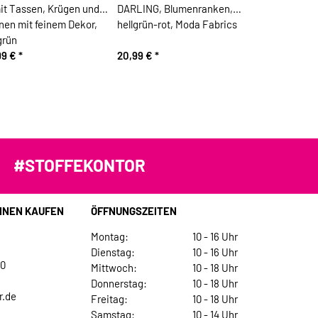
it Tassen, Krügen und
DARLING, Blumenranken,
nen mit feinem Dekor,
hellgrün-rot, Moda Fabrics
grün
99 €
*
20,99 €
*
#STOFFEKONTOR
INEN KAUFEN
ÖFFNUNGSZEITEN
Montag:
10 - 16 Uhr
Dienstag:
10 - 16 Uhr
30
Mittwoch:
10 - 18 Uhr
Donnerstag:
10 - 18 Uhr
r.de
Freitag:
10 - 18 Uhr
Samstag:
10 - 14 Uhr