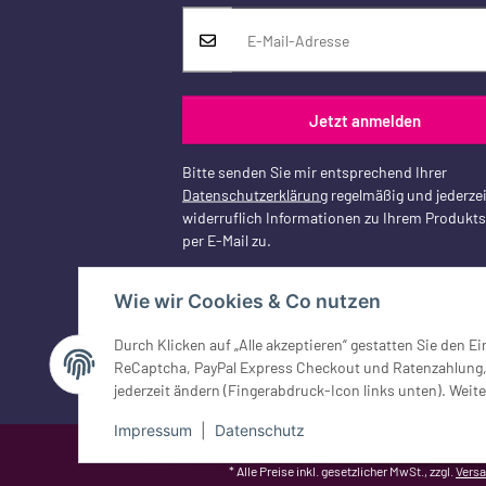
Jetzt anmelden
Bitte senden Sie mir entsprechend Ihrer
Datenschutzerklärung
regelmäßig und jederzei
widerruflich Informationen zu Ihrem Produkt
per E-Mail zu.
Wie wir Cookies & Co nutzen
Durch Klicken auf „Alle akzeptieren“ gestatten Sie den 
Vertrag widerrufen
ReCaptcha, PayPal Express Checkout und Ratenzahlung, G
jederzeit ändern (Fingerabdruck-Icon links unten). Weite
Impressum
|
Datenschutz
Google Analytics deaktivieren
Status: Opt-Out-Cookie ist nicht ge
* Alle Preise inkl. gesetzlicher MwSt., zzgl.
Vers