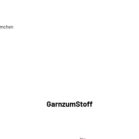
lümchen
GarnzumStoff