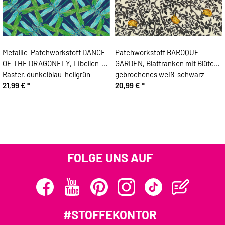
Metallic-Patchworkstoff DANCE
Patchworkstoff BAROQUE
OF THE DRAGONFLY, Libellen-
GARDEN, Blattranken mit Blüten,
Raster, dunkelblau-hellgrün
gebrochenes weiß-schwarz
21,99 €
*
20,99 €
*
FOLGE UNS AUF
#STOFFEKONTOR