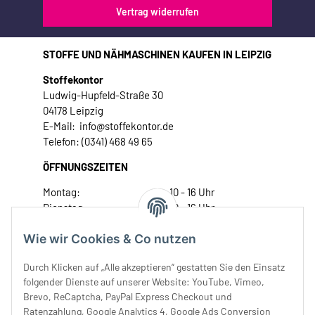
Vertrag widerrufen
STOFFE UND NÄHMASCHINEN KAUFEN IN LEIPZIG
Stoffekontor
Ludwig-Hupfeld-Straße 30
04178 Leipzig
E-Mail: info@stoffekontor.de
Telefon: (0341) 468 49 65
ÖFFNUNGSZEITEN
Montag:
10 - 16 Uhr
Dienstag:
10 - 16 Uhr
Mittwoch:
10 - 18 Uhr
Wie wir Cookies & Co nutzen
Donnerstag:
10 - 18 Uhr
Freitag:
10 - 18 Uhr
Durch Klicken auf „Alle akzeptieren“ gestatten Sie den Einsatz
Samstag:
10 - 14 Uhr
folgender Dienste auf unserer Website: YouTube, Vimeo,
Unser Service
Brevo, ReCaptcha, PayPal Express Checkout und
Ratenzahlung, Google Analytics 4, Google Ads Conversion