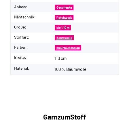
Anlass:
Geschenke
Nähtechnik:
Patchwork
Größe:
bis 1,10 m
Stoffart:
Baumwolle
Farben:
blau/taubenblau
Breite:
110 cm
Material:
100 % Baumwolle
GarnzumStoff