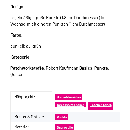
Design:
regelmäßige große Punkte (1,8 cm Durchmesser) im
Wechsel mit kleineren Punkten (1 cm Durchmesser)
Farbe:
dunkelblau-grün
Kategorie:
Patchworkstoffe,
Robert Kaufmann
Basics
,
Punkte
,
Quilten
Nähprojekt:
Produkteigenschaft
Wert
Homedeko nähen
Accessoires nähen
Taschen nähen
Muster & Motive:
Punkte
Material:
Baumwolle