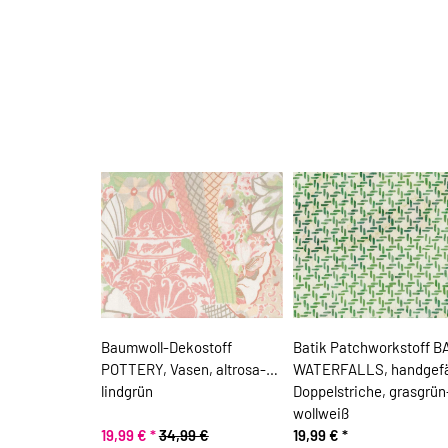
Baumwoll-Dekostoff
Batik Patchworkstoff B
POTTERY, Vasen, altrosa-
WATERFALLS, handgefä
lindgrün
Doppelstriche, grasgrün
wollweiß
19,99 €
*
34,99 €
19,99 €
*