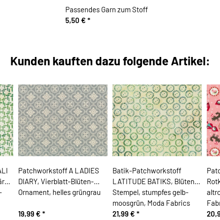
Passendes Garn zum Stoff
5,50 €
*
Kunden kauften dazu folgende Artikel:
ALI
Patchworkstoff A LADIES
Batik-Patchworkstoff
Patc
rbt,
DIARY, Vierblatt-Blüten-
LATITUDE BATIKS, Blüten-
Rot
-
Ornament, helles grüngrau
Stempel, stumpfes gelb-
altr
moosgrün, Moda Fabrics
Fab
19,99 €
*
21,99 €
*
20,