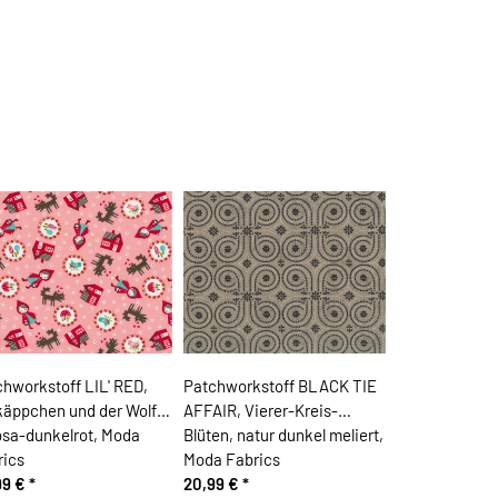
hworkstoff LIL' RED,
Patchworkstoff BLACK TIE
käppchen und der Wolf,
AFFAIR, Vierer-Kreis-
osa-dunkelrot, Moda
Blüten, natur dunkel meliert,
rics
Moda Fabrics
99 €
*
20,99 €
*