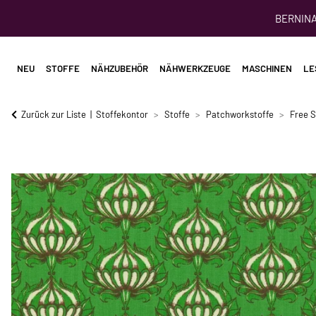
BERNINA 
NEU
STOFFE
NÄHZUBEHÖR
NÄHWERKZEUGE
MASCHINEN
LE
Zurück zur Liste
Stoffekontor
Stoffe
Patchworkstoffe
Free S