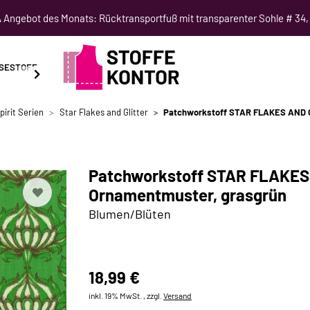
Angebot des Monats: Rücktransportfuß mit transparenter Sohle # 34,
SESTOFF
SCHNITTMUSTER
NÄHKURSE
SALE
pirit Serien
Star Flakes and Glitter
Patchworkstoff STAR FLAKES AND G
Patchworkstoff STAR FLAKES
Ornamentmuster, grasgrün
Blumen/Blüten
18,99 €
inkl. 19% MwSt. , zzgl.
Versand