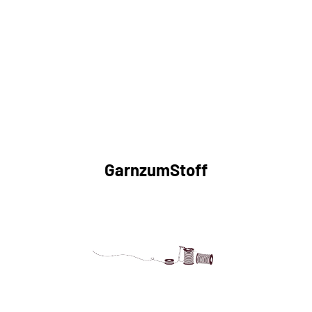
GarnzumStoff