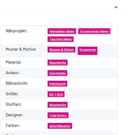
Nähprojekt:
Produkteigenschaft
Wert
Homedeko nähen
Accessoires nähen
Taschen nähen
Muster & Motive:
Blumen & Blüten
Ornamente
Material:
Baumwolle
Anlass:
Geschenke
Nähtechnik:
Patchwork
Größe:
bis 1,10 m
Stoffart:
Baumwolle
Designer:
Tina Givens
Farben:
grün/blaugrün