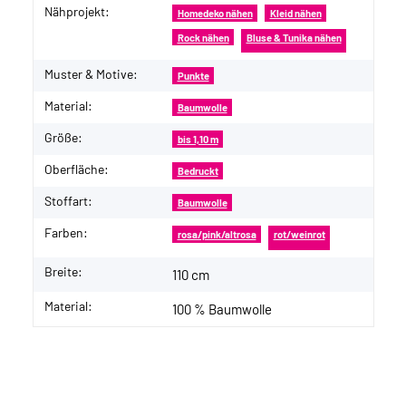
Nähprojekt:
Produkteigenschaft
Wert
Homedeko nähen
Kleid nähen
Rock nähen
Bluse & Tunika nähen
Muster & Motive:
Punkte
Material:
Baumwolle
Größe:
bis 1,10 m
Oberfläche:
Bedruckt
Stoffart:
Baumwolle
Farben:
rosa/pink/altrosa
rot/weinrot
Breite:
110 cm
Material:
100 % Baumwolle