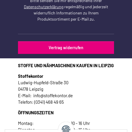
Bitte senden Sie mir entsprechend Ihrer
Datenschutzerklärung
regelmäßig und jederzeit
widerruflich Informationen zu Ihrem
Produktsortiment per E-Mail zu.
Vertrag widerrufen
STOFFE UND NÄHMASCHINEN KAUFEN IN LEIPZIG
Stoffekontor
Ludwig-Hupfeld-Straße 30
04178 Leipzig
E-Mail: info@stoffekontor.de
Telefon: (0341) 468 49 65
ÖFFNUNGSZEITEN
Montag:
10 - 16 Uhr
Dienstag:
10 - 16 Uhr