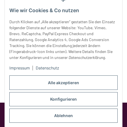
Mittwoch:
10 - 18 Uhr
Wie wir Cookies & Co nutzen
Donnerstag:
10 - 18 Uhr
Freitag:
10 - 18 Uhr
Durch Klicken auf „Alle akzeptieren“ gestatten Sie den Einsatz
Samstag:
10 - 14 Uhr
folgender Dienste auf unserer Website: YouTube, Vimeo,
Unser Service
Brevo, ReCaptcha, PayPal Express Checkout und
Ratenzahlung, Google Analytics 4, Google Ads Conversion
Tracking. Sie können die Einstellung jederzeit ändern
Rechtliches
(Fingerabdruck-Icon links unten). Weitere Details finden Sie
unter
Konfigurieren
und in unserer
Datenschutzerklärung
.
Impressum
|
Datenschutz
Alle akzeptieren
Konfigurieren
Google Analytics deaktivieren
Status:
Opt-Out-Cookie ist nicht gesetzt
Ablehnen
(Tracking aktiv)
* Alle Preise inkl. gesetzlicher MwSt.,